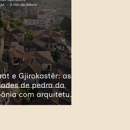
jul.
2 min de leitura
rança
Alemanha
Cuba
Panamá
rat e Gjirokastër: as
dades de pedra da
bânia com arquitetura
omana reconhecida
la UNESCO