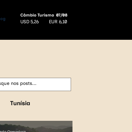
Câmbio Turismo
07/08
log
USD
5,26
EUR
6,10
Tunísia
Croácia
Azerbaijão
ndo Operadora