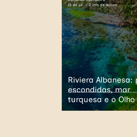
15 de jul.
2 min de leitura
Geórgia
Armênia
Áustria
Hungria
Oceania
Austrália
Riviera Albanesa: 
escondidas, mar
turquesa e o Olho
que encanta o
Mediterrâneo