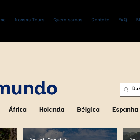
me
Nossos Tours
Quem somos
Contato
FAQ
B
omundo
África
Holanda
Bélgica
Espanha
abwe
Zâmbia
Botswana
Cruzeiro
Domundo Operadora
Domu