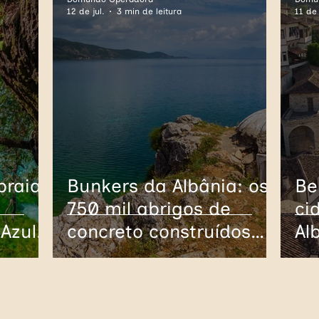
12 de jul.
3 min de leitura
11 de 
Itália
Bulgária
Romênia
Ásia
F
República Tcheca
Eslováquia
Grécia
praias
Bunkers da Albânia: os
Be
750 mil abrigos de
ci
 Azul
concreto construídos
Al
para uma invasão que
ot
nunca aconteceu
pe