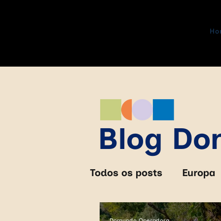
Ho
Blog D
Todos os posts
Europa
África do Sul
Zimb
Domundo Operadora