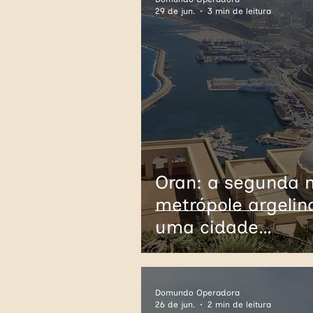
29 de jun.
3 min de leitura
Geórgia
Armênia
Áustria
Hungria
Oceania
Austrália
Oran: a segunda 
metrópole argelin
uma cidade
multicultural
Domundo Operadora
26 de jun.
2 min de leitura