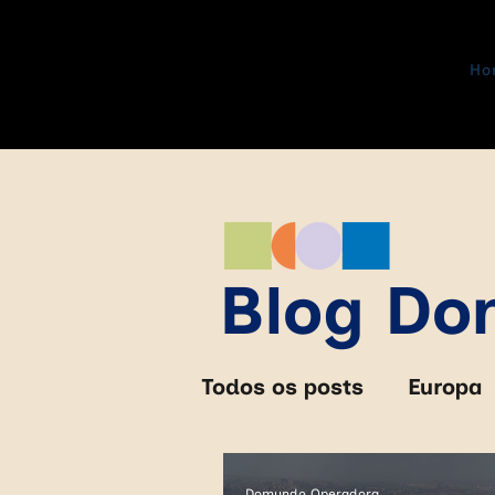
Ho
Blog D
Todos os posts
Europa
África do Sul
Zimb
Domundo Operadora