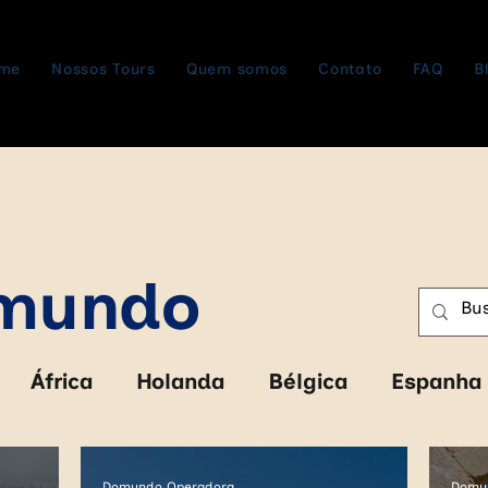
me
Nossos Tours
Quem somos
Contato
FAQ
B
omundo
África
Holanda
Bélgica
Espanha
abwe
Zâmbia
Botswana
Cruzeiro
Domundo Operadora
Domu