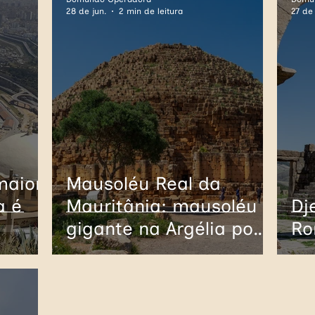
28 de jun.
2 min de leitura
27 de 
Itália
Bulgária
Romênia
Ásia
F
República Tcheca
Eslováquia
Grécia
maior
Mausoléu Real da
a é
Mauritânia: mausoléu
Dj
gigante na Argélia pode
Ro
abrigar Cleópatra
Selene