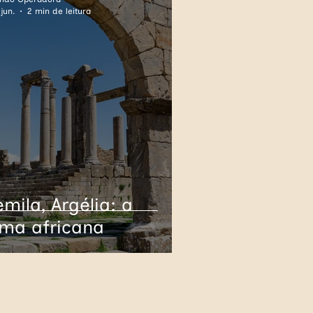
jun.
2 min de leitura
rança
Alemanha
Cuba
Panamá
emila, Argélia: a
ma africana