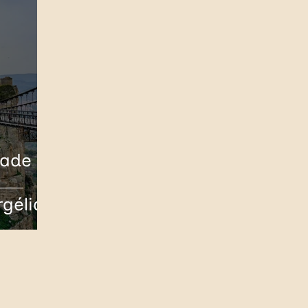
dade
rgélia