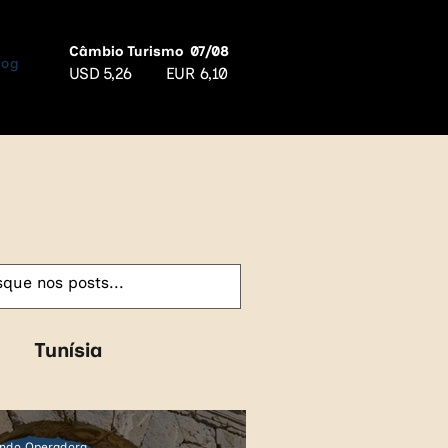
Câmbio Turismo
07/08
log
USD
5,26
EUR
6,10
Tunísia
Croácia
Azerbaijão
ndo Operadora