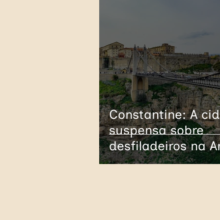
Constantine: A ci
suspensa sobre
desfiladeiros na A