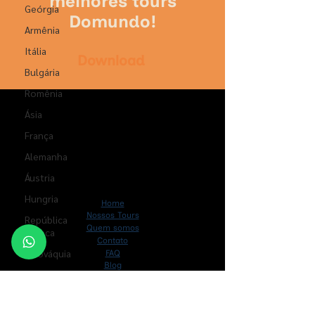
melhores tours
Geórgia
Domundo!
Armênia
Itália
Download
Bulgária
Romênia
Ásia
França
Alemanha
Áustria
Hungria
Home
Nossos Tours
República
Quem somos
Tcheca
Contato
Eslováquia
FAQ
Blog
Grécia
Contatos
Cuba
+
55 21 3170 1010
| +
55 21 99663 2597