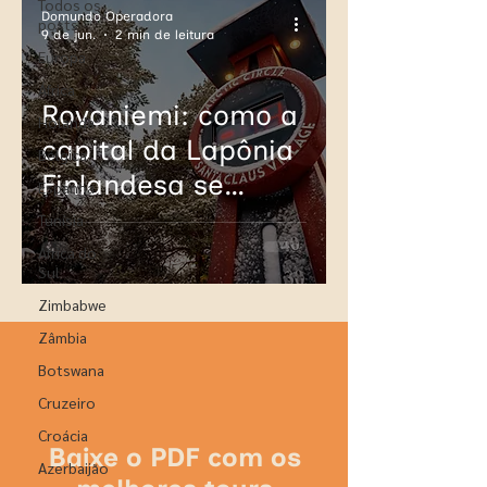
Todos os
Domundo Operadora
posts
9 de jun.
2 min de leitura
Europa
África
Rovaniemi: como a
Holanda
capital da Lapônia
Bélgica
Finlandesa se
Espanha
tornou o endereço
Tunísia
oficial do Papai
África do
Sul
Noel
Zimbabwe
Zâmbia
Botswana
Cruzeiro
Croácia
Baixe o PDF com os
Azerbaijão