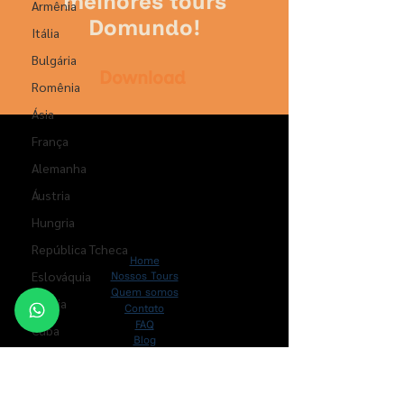
melhores tours
Armênia
Domundo!
Itália
Bulgária
Download
Romênia
Ásia
França
Alemanha
Áustria
Hungria
República Tcheca
Home
Eslováquia
Nossos Tours
Quem somos
Grécia
Contato
FAQ
Cuba
Blog
Panamá
Contatos
Oceania
+
55 21 3170 1010
| +
55 21 99663 2597