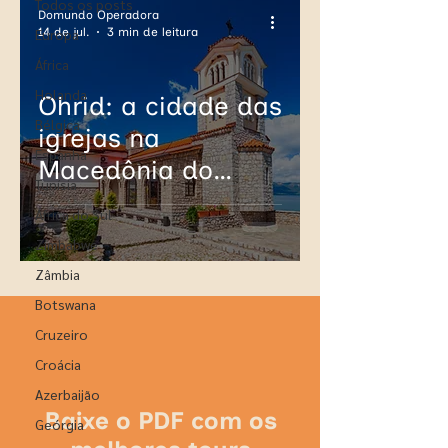
Todos os posts
Domundo Operadora
14 de jul.
3 min de leitura
Europa
África
Holanda
Ohrid: a cidade das
Bélgica
igrejas na
Espanha
Macedônia do
Tunísia
Norte
África do Sul
Zimbabwe
Zâmbia
Botswana
Cruzeiro
Croácia
Azerbaijão
Baixe o PDF com os
Geórgia