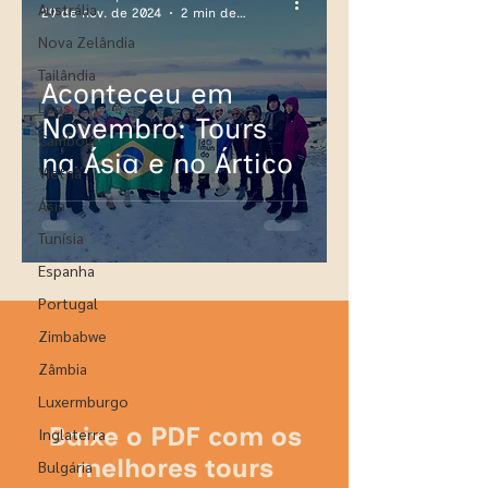
Austrália
29 de nov. de 2024
2 min de leitura
Nova Zelândia
Tailândia
Aconteceu em
Laos
Novembro: Tours
Camboja
na Ásia e no Ártico
Vietnã
Ásia
Tunísia
Espanha
Portugal
Zimbabwe
Zâmbia
Luxermburgo
Baixe o PDF com os
Inglaterra
melhores tours
Bulgária