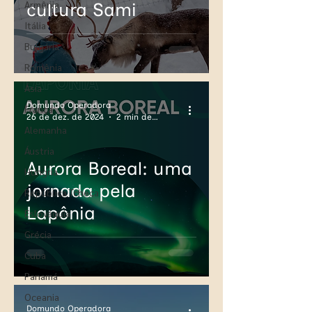
Armênia
cultura Sami
Itália
Bulgária
Romênia
Ásia
Domundo Operadora
França
26 de dez. de 2024
2 min de leitura
Alemanha
Áustria
Aurora Boreal: uma
Hungria
jornada pela
República Tcheca
Lapônia
Eslováquia
Grécia
Cuba
Panamá
Oceania
Domundo Operadora