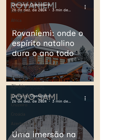
Todos os posts
Domundo Operadora
26 de dez. de 2024
3 min de leitura
Europa
África
Holanda
Rovaniemi: onde o
Bélgica
espírito natalino
Espanha
dura o ano todo
Tunísia
África do Sul
Zimbabwe
Zâmbia
Botswana
Domundo Operadora
26 de dez. de 2024
3 min de leitura
Cruzeiro
Croácia
Azerbaijão
Uma imersão na
Geórgia