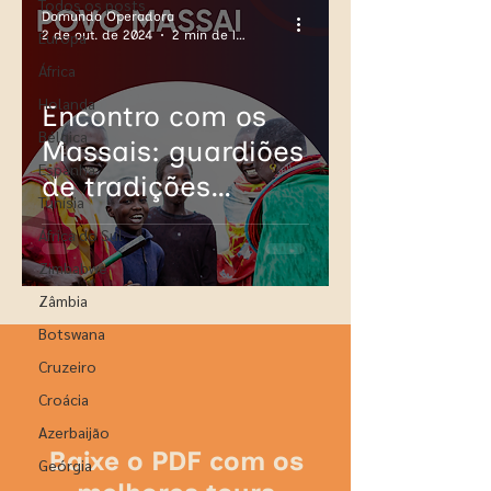
Todos os posts
Domundo Operadora
2 de out. de 2024
2 min de leitura
Europa
África
Holanda
Encontro com os
Bélgica
Massais: guardiões
Espanha
de tradições
Tunísia
milenares
África do Sul
Zimbabwe
Zâmbia
Botswana
Cruzeiro
Croácia
Azerbaijão
Baixe o PDF com os
Geórgia