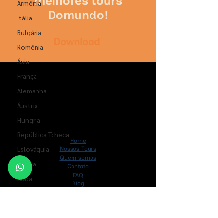
melhores tours
Armênia
Domundo!
Itália
Bulgária
Download
Romênia
Ásia
França
Alemanha
Áustria
Hungria
República Tcheca
Home
Eslováquia
Nossos Tours
Quem somos
Grécia
Contato
FAQ
Cuba
Blog
Panamá
Contatos
Oceania
+
55 21 3170 1010
| +
55 21 99663 2597