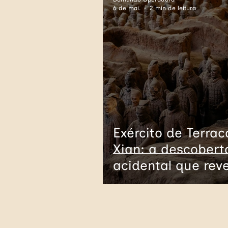
6 de mai.
2 min de leitura
Geórgia
Armênia
Áustria
Hungria
Oceania
Austrália
Exército de Terrac
Xian: a descobert
acidental que rev
8.000 guerreiros
subterrâneos