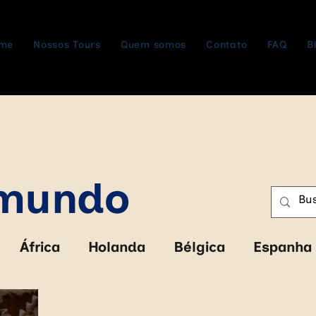
me
Nossos Tours
Quem somos
Contato
FAQ
B
omundo
África
Holanda
Bélgica
Espanha
abwe
Zâmbia
Botswana
Cruzeiro