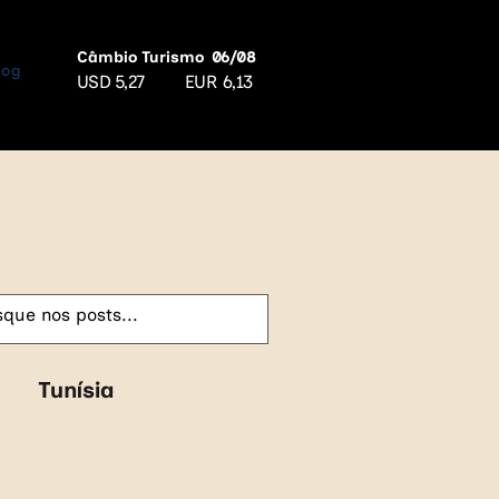
Câmbio Turismo
06/08
log
USD
5,27
EUR
6,13
Tunísia
Croácia
Azerbaijão