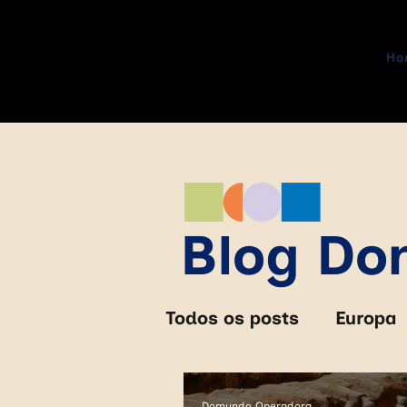
Ho
Blog D
Todos os posts
Europa
África do Sul
Zimb
Domundo Operadora