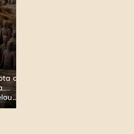
Itália
Bulgária
Romênia
Ásia
F
República Tcheca
Eslováquia
Grécia
ota de
a
elou