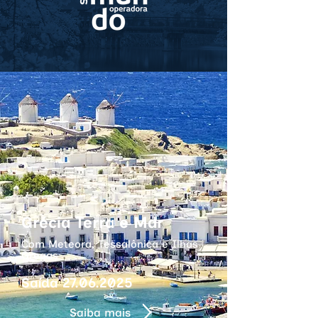
Grécia Terra e Mar
Com Meteora, Tessalônica e Ilhas
Gregas
Saída
27.06.2025
Saiba mais