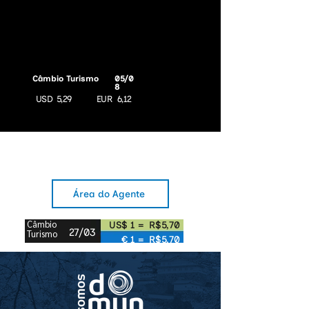
Câmbio Turismo
05/0
8
USD
5,29
EUR
6,12
Área do Agente
Câmbio
US$ 1 =
R$5,70
27/03
Turismo
€ 1 =
R$5,70