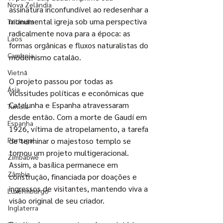
Nova Zelândia
assinatura inconfundível ao redesenhar a 
monumental igreja sob uma perspectiva 
Tailândia
radicalmente nova para a época: as 
Laos
formas orgânicas e fluxos naturalistas do 
Camboja
modernismo catalão.
Vietnã
O projeto passou por todas as 
Ásia
vicissitudes políticas e econômicas que 
Catalunha e Espanha atravessaram 
Tunísia
desde então. Com a morte de Gaudí em 
Espanha
1926, vítima de atropelamento, a tarefa 
Portugal
de terminar o majestoso templo se 
tornou um projeto multigeracional. 
Zimbabwe
Assim, a basílica permanece em 
Zâmbia
construção, financiada por doações e 
ingressos de visitantes, mantendo viva a 
Luxermburgo
visão original de seu criador.
Inglaterra