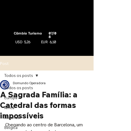
Câmbio Turismo
07/0
8
USD
5,26
EUR
6,10
Post
Todos os posts
Domundo Operadora
Todos os posts
A Sagrada Família: a
Europa
Catedral das formas
África
impossíveis
Holanda
Chegando ao centro de Barcelona, um 
Bélgica