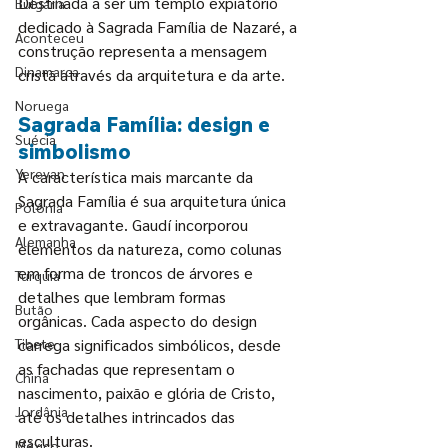
Destinada a ser um templo expiatório 
Bulgária
dedicado à Sagrada Família de Nazaré, a 
Aconteceu
construção representa a mensagem 
Dinamarca
cristã através da arquitetura e da arte.
Noruega
Sagrada Família: design e 
Suécia
simbolismo
Yerevan
A característica mais marcante da 
Sagrada Família é sua arquitetura única 
Polônia
e extravagante. Gaudí incorporou 
Alemanha
elementos da natureza, como colunas 
em forma de troncos de árvores e 
Turquia
detalhes que lembram formas 
Butão
orgânicas. Cada aspecto do design 
Tibete
carrega significados simbólicos, desde 
as fachadas que representam o 
China
nascimento, paixão e glória de Cristo, 
Jordânia
até os detalhes intrincados das 
esculturas.
México