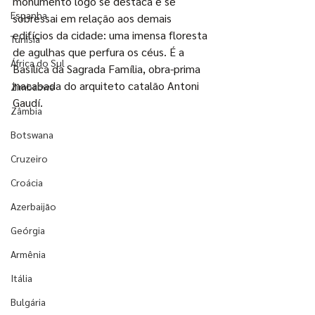
monumento logo se destaca e se 
Espanha
sobressai em relação aos demais 
edifícios da cidade: uma imensa floresta 
Tunísia
de agulhas que perfura os céus. É a 
África do Sul
Basílica da Sagrada Família, obra-prima 
inacabada do arquiteto catalão Antoni 
Zimbabwe
Gaudí.
Zâmbia
Botswana
Cruzeiro
Croácia
Azerbaijão
Geórgia
Armênia
Itália
Bulgária