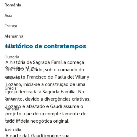
Romênia
Ásia
França
Alemanha
Histórico de contratempos
Áustria
Hungria
A história da Sagrada Família começa 
República Tcheca
em 1882, quando, sob o comando do 
arquiteto Francisco de Paula del Villar y 
Eslováquia
Lozano, inicia-se a construção de uma 
Grécia
igreja dedicada à Sagrada Família. No 
Cuba
entanto, devido a divergências criativas, 
Lozano é afastado e Gaudí assume o 
Panamá
projeto, que deixa completamente de 
Oceania
lado a ideia neogótica original.
Austrália
A partir daí, Gaudí imprime sua 