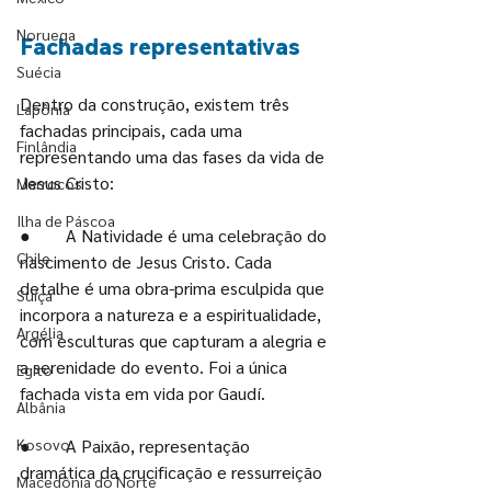
Noruega
Fachadas representativas
Suécia
Dentro da construção, existem três 
Lapônia
fachadas principais, cada uma 
Finlândia
representando uma das fases da vida de 
Jesus Cristo:
Marrocos
Ilha de Páscoa
●        
A Natividade é uma celebração do 
Chile
nascimento de Jesus Cristo. Cada 
detalhe é uma obra-prima esculpida que 
Suíça
incorpora a natureza e a espiritualidade, 
Argélia
com esculturas que capturam a alegria e 
a serenidade do evento. Foi a única 
Egito
fachada vista em vida por Gaudí.
Albânia
Kosovo
●        
A Paixão, representação 
dramática da crucificação e ressurreição 
Macedônia do Norte