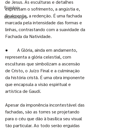
de Jesus. As esculturas e detalhes 
Romênia
expressam o sofrimento, a angústia e, 
finalmente, a redenção. É uma fachada 
Montenegro
marcada pela intensidade das formas e 
linhas, contrastando com a suavidade da 
Fachada da Natividade.
●        
A Glória, ainda em andamento, 
representa a glória celestial, com 
esculturas que simbolizam a ascensão 
de Cristo, o Juízo Final e a culminação 
da história cristã. É uma obra imponente 
que encapsula a visão espiritual e 
artística de Gaudí.
Apesar da imponência incontestável das 
fachadas, são as torres se projetando 
para o céu que dão à basílica seu visual 
tão particular. Ao todo serão erguidas 