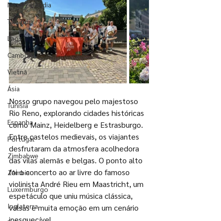
Nova Zelândia
Tailândia
Laos
Camboja
Vietnã
Ásia
Nosso grupo navegou pelo majestoso 
Tunísia
Rio Reno, explorando cidades históricas 
Espanha
como Mainz, Heidelberg e Estrasburgo. 
Entre castelos medievais, os viajantes 
Portugal
desfrutaram da atmosfera acolhedora 
Zimbabwe
das vilas alemãs e belgas. O ponto alto 
foi o concerto ao ar livre do famoso 
Zâmbia
violinista André Rieu em Maastricht, um 
Luxermburgo
espetáculo que uniu música clássica, 
Inglaterra
valsas e muita emoção em um cenário 
inesquecível.