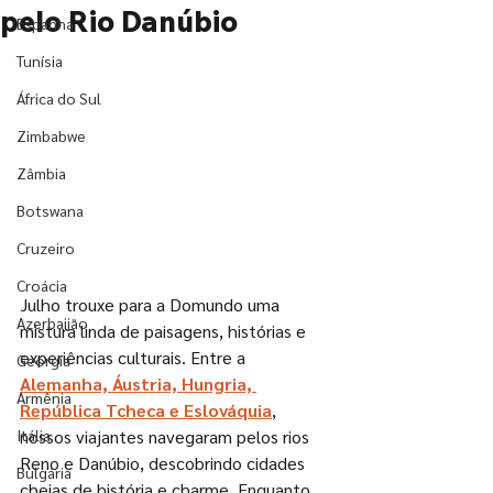
pelo Rio Danúbio
Espanha
Tunísia
África do Sul
Zimbabwe
Zâmbia
Botswana
Cruzeiro
Croácia
Julho trouxe para a Domundo uma 
Azerbaijão
mistura linda de paisagens, histórias e 
experiências culturais. Entre a 
Geórgia
Alemanha, Áustria, Hungria, 
Armênia
República Tcheca e Eslováquia
, 
Itália
nossos viajantes navegaram pelos rios 
Reno e Danúbio, descobrindo cidades 
Bulgária
cheias de história e charme. Enquanto 