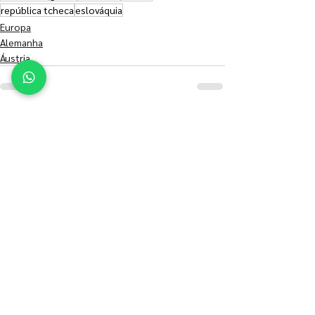
república tcheca
eslováquia
Europa
Alemanha
Áustria
Ver tudo
Posts recentes