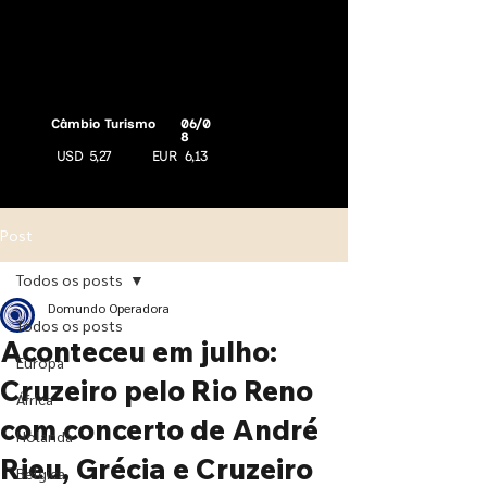
Câmbio Turismo
06/0
8
USD
5,27
EUR
6,13
Post
Todos os posts
Domundo Operadora
Todos os posts
Aconteceu em julho:
Europa
Cruzeiro pelo Rio Reno
África
com concerto de André
Holanda
Rieu, Grécia e Cruzeiro
Bélgica