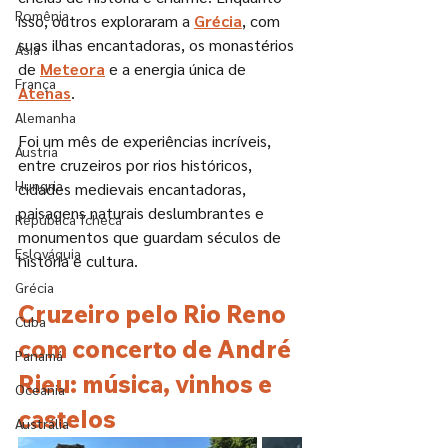
Romênia
isso, outros exploraram a 
Grécia
, com 
suas ilhas encantadoras, os monastérios 
Ásia
de 
Meteora
 e a energia única de 
França
Atenas
.
Alemanha
Foi um mês de experiências incríveis, 
Áustria
entre cruzeiros por rios históricos, 
Hungria
cidades medievais encantadoras, 
paisagens naturais deslumbrantes e 
República Tcheca
monumentos que guardam séculos de 
Eslováquia
história e cultura.
Grécia
Cruzeiro pelo Rio Reno 
Cuba
com concerto de André 
Panamá
Rieu: música, vinhos e 
Oceania
castelos 
Austrália