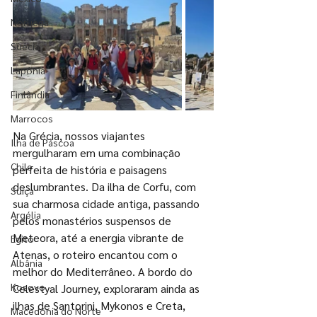
Noruega
Suécia
Lapônia
Finlândia
Marrocos
Na Grécia, nossos viajantes 
Ilha de Páscoa
mergulharam em uma combinação 
Chile
perfeita de história e paisagens 
deslumbrantes. Da ilha de Corfu, com 
Suíça
sua charmosa cidade antiga, passando 
Argélia
pelos monastérios suspensos de 
Meteora, até a energia vibrante de 
Egito
Atenas, o roteiro encantou com o 
Albânia
melhor do Mediterrâneo. A bordo do 
Kosovo
Celestyal Journey, exploraram ainda as 
ilhas de Santorini, Mykonos e Creta, 
Macedônia do Norte