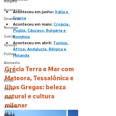
Bulgária
Aconteceu
Aconteceu em junho: 
Itália e 
França
Dinamarca
Aconteceu em maio:
Croácia, 
Noruega
Puglia, Cáucaso, Bulgária e 
Suécia
Romênia
Aconteceu em abril:
Tunísia, 
Yerevan
África, Andaluzia, Bélgica e 
Polônia
Holanda
Alemanha
Grécia Terra e Mar com 
Turquia
Meteora, Tessalônica e 
Butão
Ilhas Gregas: beleza 
Tibete
natural e cultura 
China
milenar
Jordânia
México