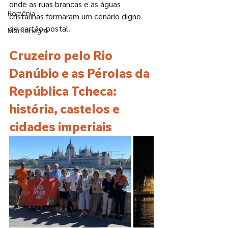
onde as ruas brancas e as águas 
Romênia
cristalinas formaram um cenário digno 
de cartão-postal.
Montenegro
Cruzeiro pelo Rio 
Danúbio e as Pérolas da 
República Tcheca: 
história, castelos e 
cidades imperiais