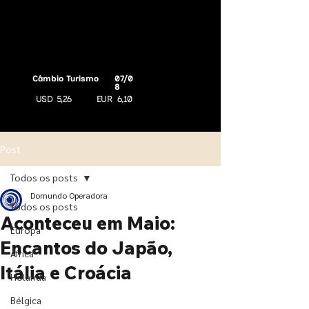
Câmbio Turismo
07/0
8
USD
5,26
EUR
6,10
Post
Todos os posts
Domundo Operadora
Todos os posts
Aconteceu em Maio:
Europa
Encantos do Japão,
África
Itália e Croácia
Holanda
Bélgica