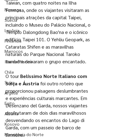
Taiwan, com quatro noites na Ilha 
Noruega
Formosa, onde os viajantes visitaram as 
principais atrações da capital Taipei, 
Suécia
incluindo o Museu do Palácio Nacional, o 
Lapônia
Templo Dalongdong Bao'na e o icônico 
edifício Taipei 101. O Yehliu Geopark, as 
Finlândia
Cataratas Shifen e as maravilhas 
Marrocos
naturais do Parque Nacional Taroko 
também deixaram o grupo encantado.
Ilha de Páscoa
Chile
O tour 
Belíssimo Norte Italiano com 
Suíça
Suíça e Áustria
 foi outro roteiro que 
proporcionou paisagens deslumbrantes 
Argélia
e experiências culturais marcantes. Em 
Egito
Desenzano del Garda, nossos viajantes 
desfrutaram de dois dias maravilhosos 
Albânia
desvendando os encantos do Lago di 
Kosovo
Garda, com um passeio de barco de 
Macedônia do Norte
Sirmione. 