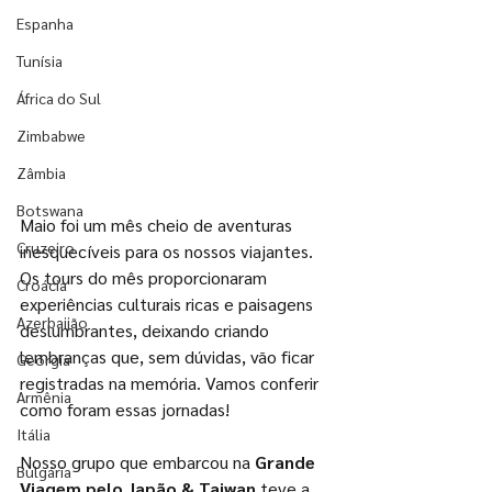
Espanha
Tunísia
África do Sul
Zimbabwe
Zâmbia
Botswana
Maio foi um mês cheio de aventuras 
Cruzeiro
inesquecíveis para os nossos viajantes. 
Os tours do mês proporcionaram 
Croácia
experiências culturais ricas e paisagens 
Azerbaijão
deslumbrantes, deixando criando 
lembranças que, sem dúvidas, vão ficar 
Geórgia
registradas na memória. Vamos conferir 
Armênia
como foram essas jornadas!
Itália
Nosso grupo que embarcou na 
Grande 
Bulgária
Viagem pelo Japão & Taiwan
 teve a 