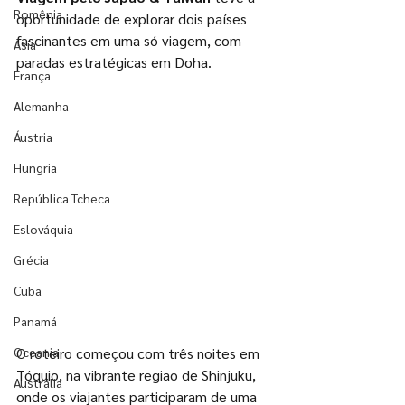
Romênia
oportunidade de explorar dois países 
fascinantes em uma só viagem, com 
Ásia
paradas estratégicas em Doha. 
França
Alemanha
Áustria
Hungria
República Tcheca
Eslováquia
Grécia
Cuba
Panamá
O roteiro começou com três noites em 
Oceania
Tóquio, na vibrante região de Shinjuku, 
Austrália
onde os viajantes participaram de uma 