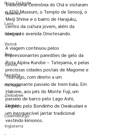
Nova Zelândia
tradicional Cerimônia do Chá e visitaram 
o EDO Museum, o Templo de Sensoji, o 
Tailândia
Meiji Shrine e o bairro de Harajuku, 
Laos
centro da cultura jovem, além da 
elegante avenida Omotesando. 
Camboja
Vietnã
A viagem continuou pelos 
Ásia
impressionantes paredões de gelo da 
Rota Alpina Kurobe – Tateyama, e pelas 
Tunísia
preciosas cidades postais de Magome e 
Espanha
Tsumago, com direito a um 
emocionante passeio de trem bala. Em 
Portugal
Hakone, aos pés do Monte Fuji, um 
Zimbabwe
passeio de barco pelo Lago Ashi, 
seguido pelo Bondinho de Owakudani e 
Zâmbia
um inesquecível jantar tradicional 
Luxermburgo
vestindo kimonos.
Inglaterra