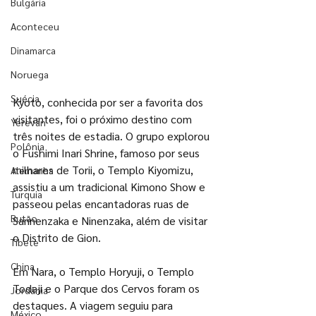
Bulgária
Aconteceu
Dinamarca
Noruega
Suécia
Kyoto, conhecida por ser a favorita dos 
visitantes, foi o próximo destino com 
Yerevan
três noites de estadia. O grupo explorou 
Polônia
o Fushimi Inari Shrine, famoso por seus 
milhares de Torii, o Templo Kiyomizu, 
Alemanha
assistiu a um tradicional Kimono Show e 
Turquia
passeou pelas encantadoras ruas de 
Butão
Sannenzaka e Ninenzaka, além de visitar 
o Distrito de Gion. 
Tibete
China
Em Nara, o Templo Horyuji, o Templo 
Todaji e o Parque dos Cervos foram os 
Jordânia
destaques. A viagem seguiu para 
México