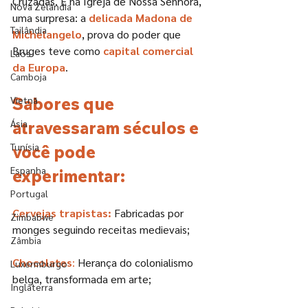
Cruzadas. E na Igreja de Nossa Senhora, 
Nova Zelândia
uma surpresa: a 
delicada Madona de 
Tailândia
Michelangelo
, prova do poder que 
Bruges teve como 
capital comercial 
Laos
da Europa
.
Camboja
Vietnã
Sabores que 
Ásia
atravessaram séculos e 
Tunísia
você pode 
Espanha
experimentar:
Portugal
Cervejas trapistas:
 Fabricadas por 
Zimbabwe
monges seguindo receitas medievais;
Zâmbia
Chocolates
:
 Herança do colonialismo 
Luxermburgo
belga, transformada em arte;
Inglaterra