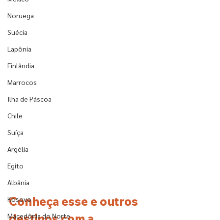
Noruega
Suécia
Lapônia
Finlândia
Marrocos
Ilha de Páscoa
Chile
Suíça
Argélia
Egito
Albânia
Conheça esse e outros 
Kosovo
Macedônia do Norte
destinos com a 