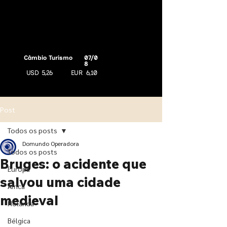
Câmbio Turismo
07/0
8
USD
5,26
EUR
6,10
Post
Todos os posts
Domundo Operadora
Todos os posts
Bruges: o acidente que
Europa
salvou uma cidade
África
medieval
Holanda
Bélgica