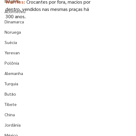
Bulgária
Waffles:
 Crocantes por fora, macios por 
dentro, vendidos nas mesmas praças há 
Aconteceu
300 anos.
Dinamarca
Noruega
Suécia
Yerevan
Polônia
Alemanha
Turquia
Butão
Tibete
China
Jordânia
México