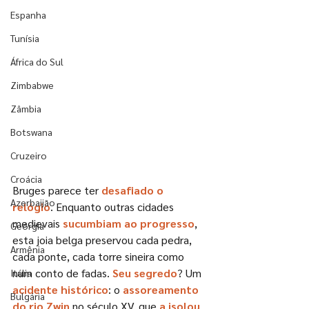
Espanha
Tunísia
África do Sul
Zimbabwe
Zâmbia
Botswana
Cruzeiro
Croácia
Bruges parece ter 
desafiado o 
Azerbaijão
relógio
. Enquanto outras cidades 
medievais 
sucumbiam ao progresso
, 
Geórgia
esta joia belga preservou cada pedra, 
Armênia
cada ponte, cada torre sineira como 
num conto de fadas. 
Seu segredo
? Um 
Itália
acidente histórico
: o 
assoreamento 
Bulgária
do rio Zwin
 no século XV, que 
a isolou 