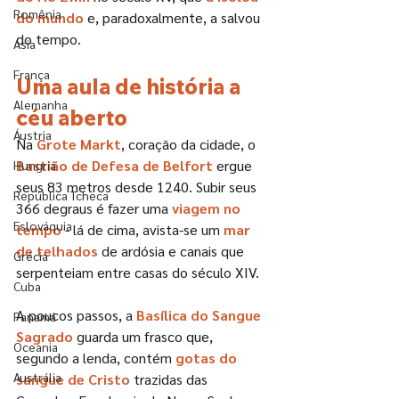
Romênia
do mundo
 e, paradoxalmente, a salvou 
do tempo.
Ásia
França
Uma aula de história a 
Alemanha
céu aberto
Áustria
Na 
Grote Markt
, coração da cidade, o 
Bastião de Defesa de Belfort
 ergue 
Hungria
seus 83 metros desde 1240. Subir seus 
República Tcheca
366 degraus é fazer uma 
viagem no 
Eslováquia
tempo
 - lá de cima, avista-se um 
mar 
de telhados
 de ardósia e canais que 
Grécia
serpenteiam entre casas do século XIV.
Cuba
A poucos passos, a 
Basílica do Sangue 
Panamá
Sagrado
 guarda um frasco que, 
Oceania
segundo a lenda, contém 
gotas do 
Austrália
sangue de Cristo
 trazidas das 