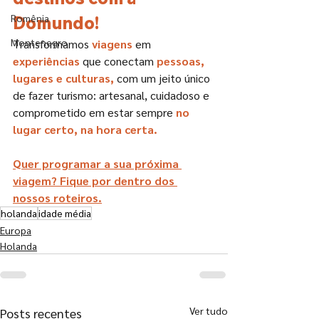
Romênia
Domundo!
Montenegro
Transformamos 
viagens
 em 
experiências
 que conectam 
pessoas, 
lugares e culturas,
 com um jeito único 
de fazer turismo: artesanal, cuidadoso e 
comprometido em estar sempre 
no 
lugar certo, na hora certa.
Quer programar a sua próxima 
viagem? Fique por dentro dos 
nossos roteiros.
holanda
idade média
Europa
Holanda
Ver tudo
Posts recentes