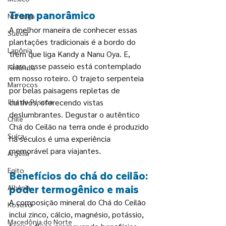
Trem panorâmico
Noruega
A melhor maneira de conhecer essas 
Suécia
plantações tradicionais é a bordo do 
Lapônia
trem que liga Kandy a Nanu Oya. E, 
claro, esse passeio está contemplado 
Finlândia
em nosso roteiro.
 O trajeto serpenteia 
Marrocos
por belas paisagens repletas de 
Ilha de Páscoa
cultivos, oferecendo vistas 
deslum
brantes. Degustar o autêntico 
Chile
Chá do Ceilão na terra onde é produzido 
Suíça
há séculos é uma experiência 
memorável para viajantes.
Argélia
Egito
Benefícios do chá do ceilão: 
Albânia
poder termogênico e mais
A composição mineral do Chá do Ceilão 
Kosovo
inclui zinco, cálcio, magnésio, potássio, 
Macedônia do Norte