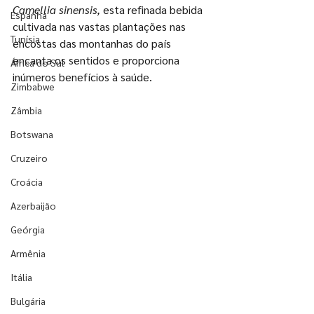
Camellia sinensis, 
esta refinada bebida 
Espanha
cultivada nas vastas plantações nas 
Tunísia
encostas das montanhas do país 
encanta os sentidos e proporciona 
África do Sul
inúmeros benefícios à saúde.
Zimbabwe
Zâmbia
Botswana
Cruzeiro
Croácia
Azerbaijão
Geórgia
Armênia
Itália
Bulgária