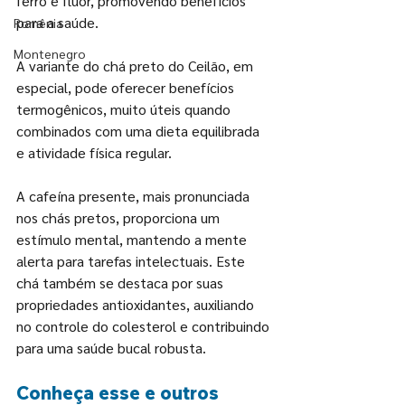
ferro e flúor, promovendo benefícios 
para a saúde.
Romênia
Montenegro
A variante do chá preto do Ceilão, em 
especial, pode oferecer benefícios 
termogênicos, muito úteis quando 
combinados com uma dieta equilibrada 
e atividade física regular.
A cafeína presente, mais pronunciada 
nos chás pretos, proporciona um 
estímulo mental, mantendo a mente 
alerta para tarefas intelectuais. Este 
chá também se destaca por suas 
propriedades antioxidantes, auxiliando 
no controle do colesterol e contribuindo 
para uma saúde bucal robusta.
Conheça esse e outros 