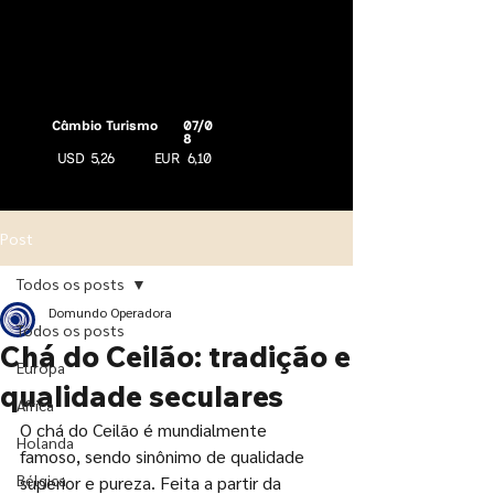
Câmbio Turismo
07/0
8
USD
5,26
EUR
6,10
Post
Todos os posts
Domundo Operadora
Todos os posts
Chá do Ceilão: tradição e
Europa
qualidade seculares
África
O chá do Ceilão é mundialmente 
Holanda
famoso, sendo sinônimo de qualidade 
Bélgica
superior e pureza. Feita a partir da 