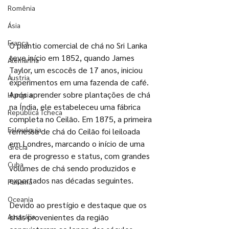
Romênia
Ásia
França
O plantio comercial de chá no Sri Lanka 
teve início em 1852, quando James 
Alemanha
Taylor, um escocês de 17 anos, iniciou 
Áustria
experimentos em uma fazenda de café. 
Após aprender sobre plantações de chá 
Hungria
na Índia, ele estabeleceu uma fábrica 
República Tcheca
completa no Ceilão. Em 1875, a primeira 
Eslováquia
remessa de chá do Ceilão foi leiloada 
em Londres, marcando o início de uma 
Grécia
era de progresso e status, com grandes 
Cuba
volumes de chá sendo produzidos e 
exportados nas décadas seguintes.
Panamá
Oceania
Devido ao prestígio e destaque que os 
Austrália
chás provenientes da região 