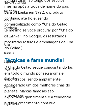
conquistaram ao longo dos séculos, 
Nova Zelândia
mesmo após a troca de nome do país 
Tailândia
para Sri Lanka em 1972, o produto 
continua, até hoje, sendo 
Laos
comercializado como “Chá do Ceilão.” 
Camboja
(e mesmo se você procurar por “Chá do 
Sri Lanka”, no Google, os resultados 
Vietnã
mostrarão rótulos e embalagens de Chá 
Ásia
do Ceilão.)
Tunísia
Técnicas e fama mundial
Espanha
O Chá do Ceilão segue conquistando fãs 
Portugal
em todo o mundo por seu aroma e 
Zimbabwe
sabor únicos, sendo amplamente 
considerado um dos melhores chás do 
Zâmbia
planeta. Marcas famosas são 
Luxermburgo
exportadas globalmente e a tendência 
é que o crescimento continue.
Inglaterra