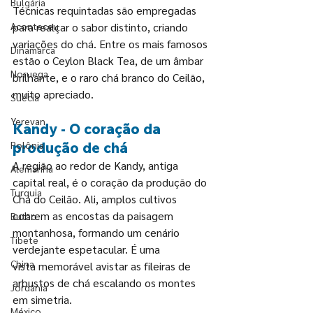
Bulgária
Técnicas requintadas são empregadas 
Aconteceu
para realçar o sabor distinto, criando 
variações do chá. Entre os mais famosos 
Dinamarca
estão o Ceylon Black Tea, de um âmbar 
Noruega
brilhante, e o raro chá branco do Ceilão, 
muito apreciado.
Suécia
Yerevan
Kandy - O coração da 
Polônia
produção de chá
A região ao redor de Kandy, antiga 
Alemanha
capital real, é o coração da produção do 
Turquia
Chá do Ceilão. Ali, amplos cultivos 
cobrem as encostas da paisagem 
Butão
montanhosa, formando um cenário 
Tibete
verdejante espetacular. É uma 
China
vista memorável avistar as fileiras de 
arbustos de chá escalando os montes 
Jordânia
em simetria.
México