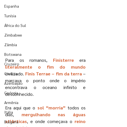
Espanha
Tunísia
África do Sul
Zimbabwe
Zâmbia
Botswana
Para os romanos, 
Finisterre 
era 
Cruzeiro
literalmente o fim do mundo
civilizado. 
Finis Terrae – fim da terra
 – 
Croácia
marcava o ponto onde o império 
Azerbaijão
encontrava o oceano infinito e 
Geórgia
desconhecido.
Armênia
Era aqui que o 
sol “morria”
 todos os 
Itália
dias, 
mergulhando nas águas 
atlânticas
, e onde começava o 
reino 
Bulgária