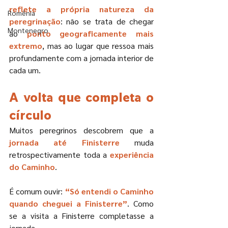
reflete a própria natureza da 
Romênia
peregrinação
: não se trata de chegar 
Montenegro
ao
 ponto geograficamente mais 
extremo
, mas ao lugar que ressoa mais 
profundamente com a jornada interior de 
cada um.
A volta que completa o 
círculo
Muitos peregrinos descobrem que a 
jornada até Finisterre
 muda 
retrospectivamente toda a
 experiência 
do Caminho
.
É comum ouvir: 
“Só entendi o Caminho 
quando cheguei a Finisterre”
. Como 
se a visita a Finisterre completasse a 
jornada.