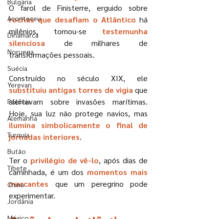
Bulgária
O farol de Finisterre, erguido sobre 
Aconteceu
rochas que desafiam o Atlântico
 há 
milênios, tornou-se 
testemunha 
Dinamarca
silenciosa
 de milhares de 
Noruega
transformações pessoais.
Suécia
Construído no século XIX, ele 
Yerevan
substituiu antigas torres de vigia
 que 
alertavam sobre invasões marítimas. 
Polônia
Hoje, sua luz não protege navios, mas
Alemanha
ilumina simbolicamente o final de 
Turquia
jornadas interiores
.
Butão
Ter o 
privilégio de vê-lo
, após dias de 
Tibete
caminhada, é um dos 
momentos mais 
marcantes
 que um peregrino pode 
China
experimentar.
Jordânia
México