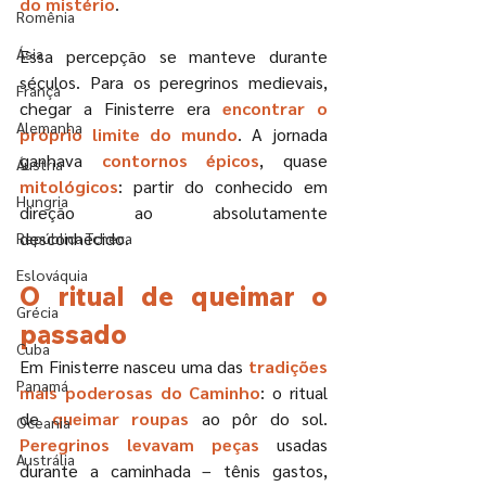
do mistério
.
Romênia
Ásia
Essa percepção se manteve durante 
séculos. Para os peregrinos medievais, 
França
chegar a Finisterre era 
encontrar o 
Alemanha
próprio limite do mundo
. A jornada 
ganhava 
contornos épicos
, quase 
Áustria
mitológicos
: partir do conhecido em 
Hungria
direção ao absolutamente 
desconhecido.
República Tcheca
Eslováquia
O ritual de queimar o 
Grécia
passado
Cuba
Em Finisterre nasceu uma das 
tradições 
Panamá
mais poderosas do Caminho
: o ritual 
de 
queimar roupas
 ao pôr do sol. 
Oceania
Peregrinos levavam peças
 usadas 
Austrália
durante a caminhada – tênis gastos, 