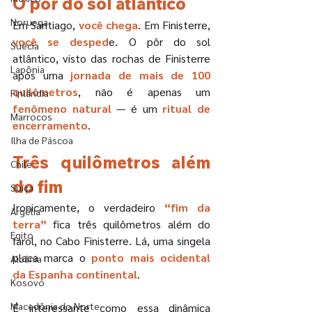
O pôr do sol atlântico
Noruega
Em Santiago,
 você chega
. Em Finisterre, 
você se desped
e. O pôr do sol 
Suécia
atlântico, visto das rochas de Finisterre 
Lapônia
após uma 
jornada de mais de 100 
quilômetros
, não é apenas um 
Finlândia
fenômeno natural
 — é um 
ritual de 
Marrocos
encerramento
.
Ilha de Páscoa
Três quilômetros além 
Chile
do fim
Suíça
Ironicamente, o verdadeiro
 “fim da 
Argélia
terra”
 fica três quilômetros além do 
Egito
farol, no Cabo Finisterre. Lá, uma singela 
placa marca o 
ponto mais ocidental 
Albânia
da Espanha continental
.
Kosovo
Macedônia do Norte
É interessante como essa dinâmica 