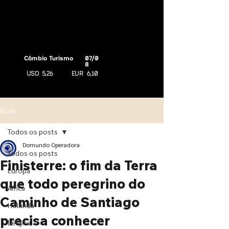
Câmbio Turismo
07/0
8
USD
5,26
EUR
6,10
Post
Todos os posts
Domundo Operadora
Todos os posts
Finisterre: o fim da Terra
Europa
que todo peregrino do
África
Caminho de Santiago
Holanda
precisa conhecer
Bélgica