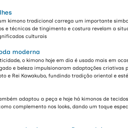
lhes
m kimono tradicional carrega um importante simbol
os e técnicas de tingimento e costura revelam a situ
nificados culturais 
oda moderna
ticidade, o kimono hoje em dia é usado mais em ocas
gado e beleza impulsionaram adaptações criativas po
o e Rei Kawakubo, fundindo tradição oriental e est
ambém adaptou a peça e hoje há kimonos de tecidos f
 como complemento nos looks, dando um toque espec