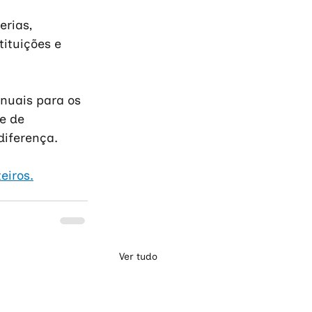
rias, 
ituições e 
nuais para os 
e de 
diferença.
eiros.
Ver tudo