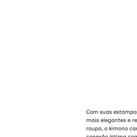
Com suas estampas 
mais elegantes e r
roupa, o kimono car
conexão íntima com