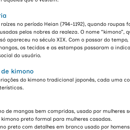
ria
raízes no período Heian (794-1192), quando roupas 
usadas pelos nobres da realeza. O nome “kimono”, qu
, só apareceu no século XIX. Com o passar do tempo, o
ngas, os tecidos e as estampas passaram a indicar
ocial do usuário. 
s de kimono
ariações do kimono tradicional japonês, cada uma c
erísticas. 
no de mangas bem compridas, usado por mulheres so
kimono preto formal para mulheres casadas.
no preto com detalhes em branco usado por homens.