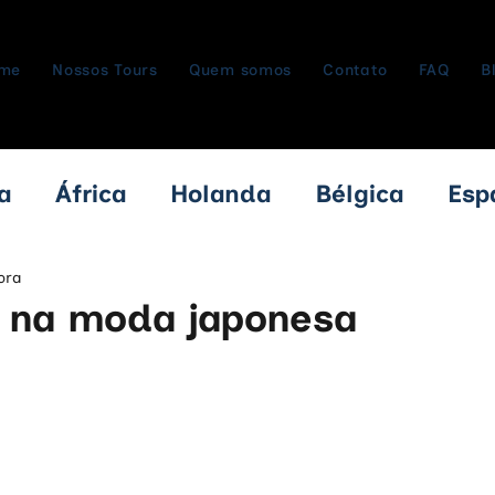
me
Nossos Tours
Quem somos
Contato
FAQ
B
a
África
Holanda
Bélgica
Esp
babwe
Zâmbia
Botswana
Cruzei
ora
 na moda japonesa
a
Armênia
Itália
Bulgária
Ro
Áustria
Hungria
República Tche