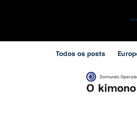
Ho
Todos os posts
Europ
África do Sul
Zim
Domundo Operad
O kimono
Azerbaijão
Geórgi
França
Alemanha