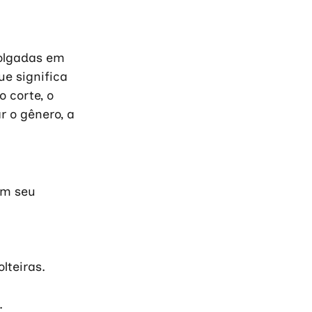
folgadas em 
e significa 
 corte, o 
 o gênero, a 
om seu 
lteiras.
 