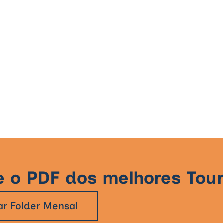
e o PDF dos melhores To
ar Folder Mensal
A milenar arte do chá no