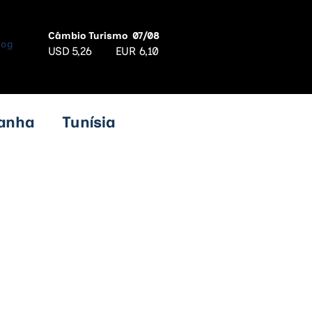
Câmbio Turismo
07/08
log
USD
5,26
EUR
6,10
anha
Tunísia
ro
Croácia
mênia
Ásia
ca
Eslováquia