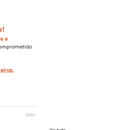
o!
s e 
comprometido 
eiros.
Ver tudo