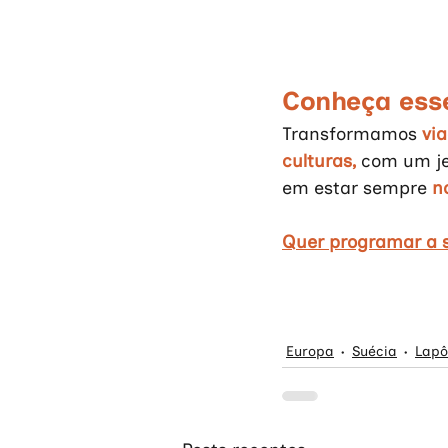
Conheça ess
Transformamos 
vi
culturas,
 com um je
em estar sempre 
n
Quer programar a s
Europa
Suécia
Lapô