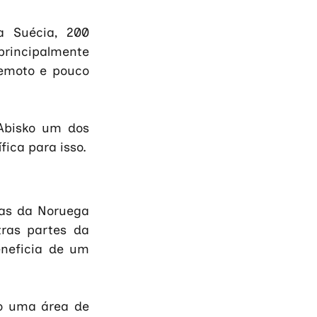
 Suécia, 200 
rincipalmente 
emoto e pouco 
Abisko um dos 
fica para isso.
as da Noruega 
ras partes da 
neficia de um 
o uma área de 