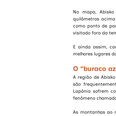
No mapa, Abisko 
quilômetros acima 
como ponto de part
visitado fora da te
E ainda assim, ca
melhores lugares do
O “buraco az
A região de Abisk
são frequentement
Lapônia sofrem co
fenômeno chamado 
As montanhas ao r