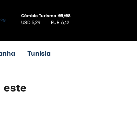
Câmbio Turismo
05/08
log
USD
5,29
EUR
6,12
anha
Tunísia
ro
Croácia
 este
mênia
Ásia
ca
Eslováquia