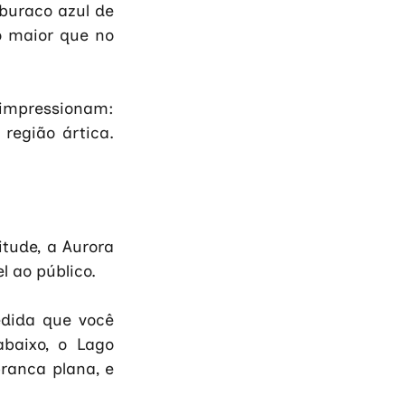
uraco azul de 
 maior que no 
impressionam: 
egião ártica. 
tude, a Aurora 
l ao público. 
dida que você 
baixo, o Lago 
anca plana, e 