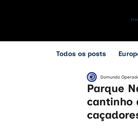
Ho
Todos os posts
Europ
África do Sul
Zim
Domundo Operad
Parque Na
cantinho 
Azerbaijão
Geórgi
caçadores
França
Alemanha