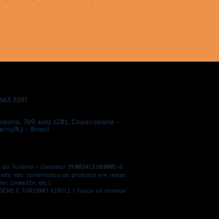
orini: a ilha vulcânica
virou o cartão-postal
 reconhecível da
ia
9663 2597
bana, 769, sala 1201. Copacabana -
ro/RJ - Brasil​
o Turismo – Cadastur 19.083413.10.0001-6
ndo não comercializa os produtos em redes
er, LinkedIn, etc.).
ENS E TURISMO EIRELI | Todos os direitos