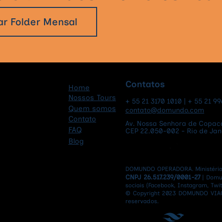
ar Folder Mensal
Budva: a cidade medieval
Sant
que é a joia escondida de
que 
Montenegro
mais
Gréc
Contatos
Home
Nossos Tours
+ 55 21 3170 1010 | + 55 21 9
Quem somos
contato@domundo.com
Contato
Av. Nossa Senhora de Copaca
FAQ
CEP 22.050-002 - Rio de Janei
Blog
DOMUNDO OPERADORA. Ministério d
CNPJ 26.517.239/0001-27
| Domu
sociais (Facebook, Instagram, Twitt
© Copyright 2023 DOMUNDO VIAG
reservados.