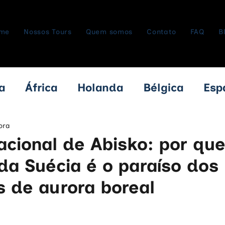
me
Nossos Tours
Quem somos
Contato
FAQ
B
a
África
Holanda
Bélgica
Esp
babwe
Zâmbia
Botswana
Cruzei
ora
cional de Abisko: por que
da Suécia é o paraíso dos
a
Armênia
Itália
Bulgária
Ro
 de aurora boreal
Áustria
Hungria
República Tche