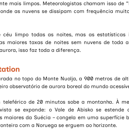
nte mais limpos. Meteorologistas chamam isso de “b
 onde as nuvens se dissipam com frequência muito
 céu limpo todas as noites, mas as estatísticas 
s maiores taxas de noites sem nuvens de toda a r
urora, isso faz toda a diferença.
tation
urada no topo do Monte Nuolja, a 900 metros de alti
eiro observatório de aurora boreal do mundo acessíve
m teleférico de 20 minutos sobe a montanha. À me
 vista se expande: o Vale de Abisko se estende a
s maiores da Suécia – congela em uma superfície br
onteira com a Noruega se erguem ao horizonte. 