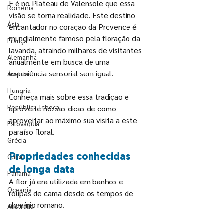
E é no Plateau de Valensole que essa 
Romênia
visão se torna realidade. Este destino 
Ásia
encantador no coração da Provence é 
mundialmente famoso pela floração da 
França
lavanda, atraindo milhares de visitantes 
Alemanha
anualmente em busca de uma 
experiência sensorial sem igual. 
Áustria
Hungria
Conheça mais sobre essa tradição e 
República Tcheca
aproveite nossas dicas de como 
aproveitar ao máximo sua visita a este 
Eslováquia
paraíso floral.
Grécia
Propriedades conhecidas 
Cuba
de longa data
Panamá
A flor já era utilizada em banhos e 
Oceania
roupas de cama desde os tempos de 
domínio romano.
Austrália