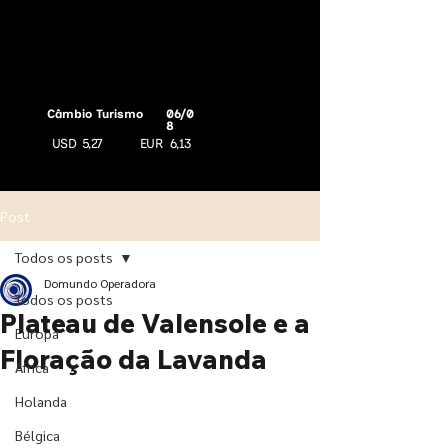
Câmbio Turismo
06/0
8
USD
5,27
EUR
6,13
Post
Todos os posts
Domundo Operadora
Todos os posts
Plateau de Valensole e a
Europa
Floração da Lavanda
África
Holanda
Bélgica