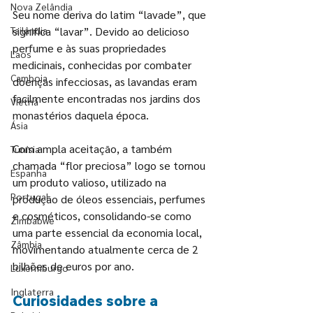
Nova Zelândia
Seu nome deriva do latim “lavade”, que 
Tailândia
significa “lavar”. Devido ao delicioso 
perfume e às suas propriedades 
Laos
medicinais, conhecidas por combater 
Camboja
doenças infecciosas, as lavandas eram 
facilmente encontradas nos jardins dos 
Vietnã
monastérios daquela época.
Ásia
Com ampla aceitação, a também 
Tunísia
chamada “flor preciosa” logo se tornou 
Espanha
um produto valioso, utilizado na 
Portugal
produção de óleos essenciais, perfumes 
e cosméticos, consolidando-se como 
Zimbabwe
uma parte essencial da economia local, 
Zâmbia
movimentando atualmente cerca de 2 
bilhões de euros por ano.
Luxermburgo
Inglaterra
Curiosidades sobre a 