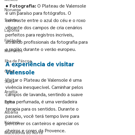
● Fotografia:
 O Plateau de Valensole 
Noruega
é um paraíso para fotógrafos. O 
Suécia
contraste entre o azul do céu e o roxo 
vibrante dos campos de cria cenários 
Lapônia
perfeitos para registros incríveis, 
Finlândia
atraindo profissionais da fotografia para 
a região durante o verão europeu.
Marrocos
Ilha de Páscoa
A experiência de visitar 
Chile
Valensole
Visitar o Plateau de Valensole é uma 
Suíça
vivência inesquecível. Caminhar pelos 
Argélia
campos de lavanda, sentindo a suave 
brisa perfumada, é uma verdadeira 
Egito
terapia para os sentidos. Durante o 
Albânia
passeio, você terá tempo livre para 
Kosovo
percorrer os canteiros e apreciar os 
cheiros e cores da Provence.
Macedônia do Norte