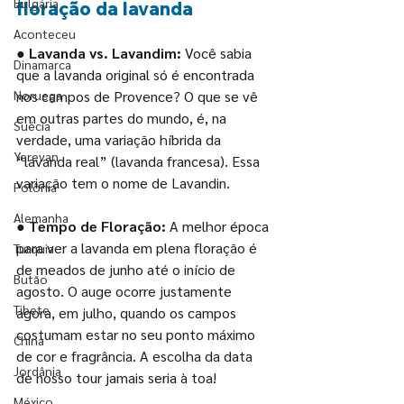
Bulgária
floração da lavanda
Aconteceu
● Lavanda vs. Lavandim:
 Você sabia 
Dinamarca
que a lavanda original só é encontrada 
Noruega
nos campos de Provence? O que se vê 
em outras partes do mundo, é, na 
Suécia
verdade, uma variação híbrida da 
Yerevan
“lavanda real” (lavanda francesa). Essa 
variação tem o nome de Lavandin.
Polônia
Alemanha
● Tempo de Floração: 
A melhor época 
para ver a lavanda em plena floração é 
Turquia
de meados de junho até o início de 
Butão
agosto. O auge ocorre justamente 
Tibete
agora, em julho, quando os campos 
costumam estar no seu ponto máximo 
China
de cor e fragrância. A escolha da data 
Jordânia
de nosso tour jamais seria à toa! 
México