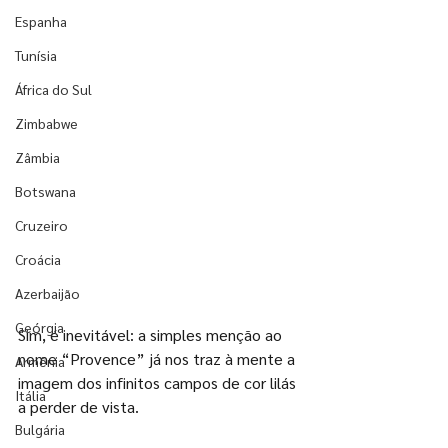
Espanha
Tunísia
África do Sul
Zimbabwe
Zâmbia
Botswana
Cruzeiro
Croácia
Azerbaijão
Geórgia
Sim, é inevitável: a simples menção ao 
nome “Provence” já nos traz à mente a 
Armênia
imagem dos infinitos campos de cor lilás 
Itália
a perder de vista.
Bulgária