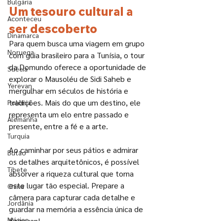
Bulgária
Um tesouro cultural a 
Aconteceu
ser descoberto
Dinamarca
Para quem busca uma viagem em grupo 
Noruega
com guia brasileiro para a Tunísia, o tour 
da Domundo oferece a oportunidade de 
Suécia
explorar o Mausoléu de Sidi Saheb e 
Yerevan
mergulhar em séculos de história e 
tradições. Mais do que um destino, ele 
Polônia
representa um elo entre passado e 
Alemanha
presente, entre a fé e a arte. 
Turquia
Ao caminhar por seus pátios e admirar 
Butão
os detalhes arquitetônicos, é possível 
Tibete
absorver a riqueza cultural que torna 
este lugar tão especial. Prepare a 
China
câmera para capturar cada detalhe e 
Jordânia
guardar na memória a essência única de 
México
Kairouan!