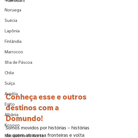
Noruega
Suécia
Lapônia
Finlândia
Marrocos
Ilha de Páscoa
Chile
Suíça
Argélia
Conheça esse e outros 
Egito
destinos com a 
Albânia
Domundo!
Kosovo
Somos movidos por histórias – histórias 
de quem atravessa fronteiras e volta 
Macedônia do Norte