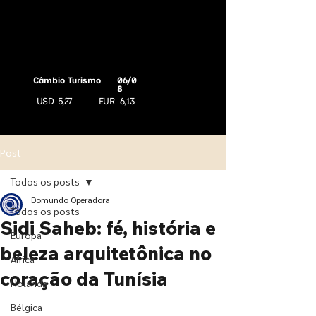
Câmbio Turismo
06/0
8
USD
5,27
EUR
6,13
Post
Todos os posts
Domundo Operadora
Todos os posts
Sidi Saheb: fé, história e
Europa
beleza arquitetônica no
África
coração da Tunísia
Holanda
Bélgica