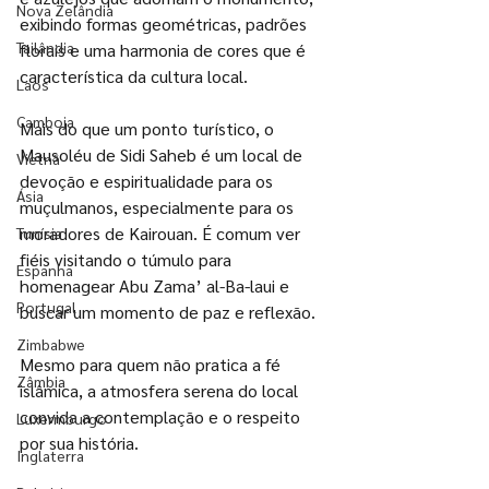
Nova Zelândia
exibindo formas geométricas, padrões 
Tailândia
florais e uma harmonia de cores que é 
característica da cultura local. 
Laos
Camboja
Mais do que um ponto turístico, o 
Mausoléu de Sidi Saheb é um local de 
Vietnã
devoção e espiritualidade para os 
Ásia
muçulmanos, especialmente para os 
moradores de Kairouan. É comum ver 
Tunísia
fiéis visitando o túmulo para 
Espanha
homenagear Abu Zama’ al-Ba-laui e 
Portugal
buscar um momento de paz e reflexão. 
Zimbabwe
Mesmo para quem não pratica a fé 
Zâmbia
islâmica, a atmosfera serena do local 
convida a contemplação e o respeito 
Luxermburgo
por sua história.
Inglaterra