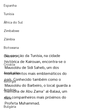
Espanha
Tunísia
África do Sul
Zimbabwe
Zâmbia
Botswana
No coração da Tunísia, na cidade 
Cruzeiro
histórica de Kairouan, encontra-se o 
Croácia
Mausoléu de Sidi Saheb, um dos 
Azerbaijão
monumentos mais emblemáticos do 
país. Conhecido também como o 
Geórgia
Mausoléu do Barbeiro, o local guarda a 
Armênia
memória de Abu Zama’ al-Balaui, um 
dos companheiros mais próximos do 
Itália
Profeta Muhammad. 
Bulgária