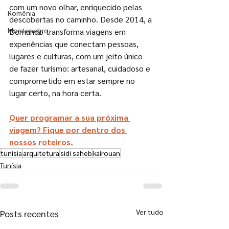
com um novo olhar, enriquecido pelas 
Romênia
descobertas no caminho. Desde 2014, a 
Montenegro
Domundo transforma viagens em 
experiências que conectam pessoas, 
lugares e culturas, com um jeito único 
de fazer turismo: artesanal, cuidadoso e 
comprometido em estar sempre no 
lugar certo, na hora certa.
Quer programar a sua próxima 
viagem? Fique por dentro dos 
nossos roteiros.
tunísia
arquitetura
sidi saheb
kairouan
Tunísia
Ver tudo
Posts recentes