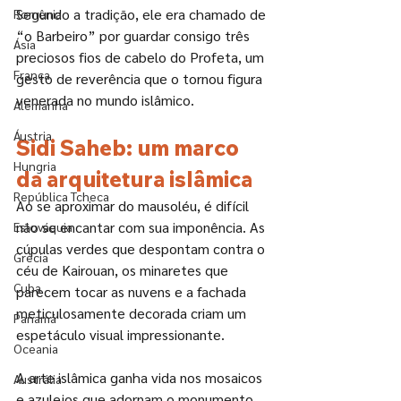
Segundo a tradição, ele era chamado de 
Romênia
“o Barbeiro” por guardar consigo três 
Ásia
preciosos fios de cabelo do Profeta, um 
França
gesto de reverência que o tornou figura 
venerada no mundo islâmico.
Alemanha
Áustria
Sidi Saheb: um marco 
Hungria
da arquitetura islâmica
República Tcheca
Ao se aproximar do mausoléu, é difícil 
não se encantar com sua imponência. As 
Eslováquia
cúpulas verdes que despontam contra o 
Grécia
céu de Kairouan, os minaretes que 
Cuba
parecem tocar as nuvens e a fachada 
meticulosamente decorada criam um 
Panamá
espetáculo visual impressionante.
Oceania
A arte islâmica ganha vida nos mosaicos 
Austrália
e azulejos que adornam o monumento, 