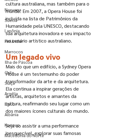
cultura australiana, mas também para o 
Noruega
mundo. Em 2007, a Opera House foi 
incluída na lista de Patrimônios da 
Suécia
Humanidade pela UNESCO, destacando 
Lapônia
sua arquitetura inovadora e seu impacto 
no cenário artístico australiano.
Finlândia
Marrocos
Um legado vivo
Ilha de Páscoa
Mais do que um edifício, a Sydney Opera 
Chile
House é um testemunho do poder 
transformador da arte e da arquitetura. 
Suíça
Ela continua a inspirar gerações de 
Argélia
artistas, arquitetos e amantes da 
cultura, reafirmando seu lugar como um 
Egito
dos maiores ícones culturais do mundo.
Albânia
Kosovo
Seja ao assistir a uma performance 
inesquecível, explorar suas famosas 
Macedônia do Norte