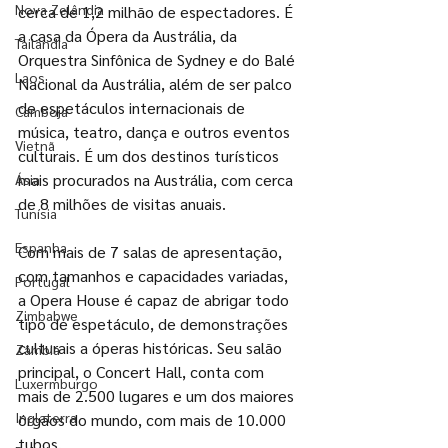
Nova Zelândia
cerca de 1,2 milhão de espectadores. É 
a casa da Ópera da Austrália, da 
Tailândia
Orquestra Sinfônica de Sydney e do Balé 
Laos
Nacional da Austrália, além de ser palco 
de espetáculos internacionais de 
Camboja
música, teatro, dança e outros eventos 
Vietnã
culturais. É um dos destinos turísticos 
mais procurados na Austrália, com cerca 
Ásia
de 8 milhões de visitas anuais.
Tunísia
Espanha
Com mais de 7 salas de apresentação, 
com tamanhos e capacidades variadas, 
Portugal
a Opera House é capaz de abrigar todo 
Zimbabwe
tipo de espetáculo, de demonstrações 
culturais a óperas históricas. Seu salão 
Zâmbia
principal, o Concert Hall, conta com 
Luxermburgo
mais de 2.500 lugares e um dos maiores 
Inglaterra
órgãos do mundo, com mais de 10.000 
tubos.