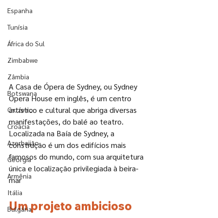
Espanha
Tunísia
África do Sul
Zimbabwe
Zâmbia
A Casa de Ópera de Sydney, ou Sydney 
Botswana
Opera House em inglês, é um centro 
artístico e cultural que abriga diversas 
Cruzeiro
manifestações, do balé ao teatro. 
Croácia
Localizada na Baía de Sydney, a 
Azerbaijão
construção é um dos edifícios mais 
famosos do mundo, com sua arquitetura 
Geórgia
única e localização privilegiada à beira-
Armênia
mar
Itália
Um projeto ambicioso
Bulgária