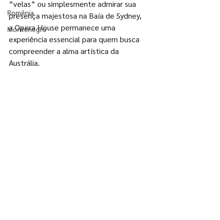
“velas” ou simplesmente admirar sua 
Romênia
presença majestosa na Baía de Sydney, 
a Opera House permanece uma 
Montenegro
experiência essencial para quem busca 
compreender a alma artística da 
Austrália.