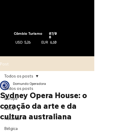
Câmbio Turismo
07/0
8
USD
5,26
EUR
6,10
Post
Todos os posts
Domundo Operadora
Todos os posts
Sydney Opera House: o
Europa
coração da arte e da
África
cultura australiana
Holanda
Bélgica