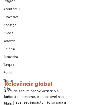
Bulgária
Aconteceu
Dinamarca
Noruega
Suécia
Yerevan
Polônia
Alemanha
Turquia
Butão
Tibete
Relevância global
China
Além de ser um centro artístico e 
cultural de renome, é impossível não 
Jordânia
reconhecer seu impacto não só para a 
México