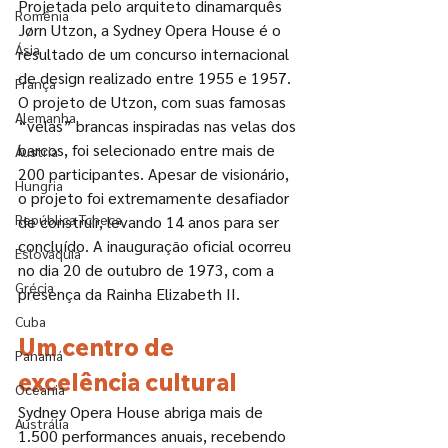
Projetada pelo arquiteto dinamarquês 
Romênia
Jørn Utzon, a Sydney Opera House é o 
Ásia
resultado de um concurso internacional 
de design realizado entre 1955 e 1957. 
França
O projeto de Utzon, com suas famosas 
Alemanha
“velas” brancas inspiradas nas velas dos 
barcos, foi selecionado entre mais de 
Áustria
200 participantes. Apesar de visionário, 
Hungria
o projeto foi extremamente desafiador 
República Tcheca
de construir, levando 14 anos para ser 
concluído. A inauguração oficial ocorreu 
Eslováquia
no dia 20 de outubro de 1973, com a 
Grécia
presença da Rainha Elizabeth II.
Cuba
Um centro de 
Panamá
excelência cultural
Oceania
Sydney Opera House abriga mais de 
Austrália
1.500 performances anuais, recebendo 