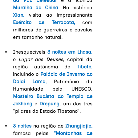
da Paz Celestial
e à icônica 
Muralha da China
. 
Na histórica
Xian
, 
visita ao impressionante
Exército de Terracota, 
com 
milhares de
guerreiros e cavalos 
em tamanho natural.
Inesquecíveis
3 noites em Lhasa
,
o 
Lugar dos Deuses
, capital da 
região autônoma do
Tibete
, 
incluindo o 
Palácio de Inverno do 
Dalai Lama
, 
Patrimônio da 
Humanidade pela UNESCO,
Mosteiro Budista do Templo de 
Jokhang
e
Drepung
, 
um dos três 
“pilares do Estado Tibetano”.
3 noites
na região de
Zhangjiajie, 
famosa pelas 
“Montanhas de 