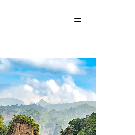
Câmbio Turismo
06/0
8
USD
5,27
EUR
6,13