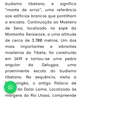
budismo tibetano, e significa 
“monte de arroz”, uma referência 
aos edifícios brancos que pontilham 
a encosta. Continuação ao Mosteiro 
de Sera, localizado no sopé da 
Montanha Serawoze, a uma altitude 
de cerca de 3.700 metros. Um dos 
mais importantes e vibrantes 
mosteiros do Tibete, foi construído 
em 1419 e tornou-se uma pedra 
angular da Gelugpa, uma 
proeminente escola do budismo 
tibetano. Na sequência, visita a 
Norbulingka, o antigo Palácio de 
Verão do Dalai Lama. Localizado às 
margens do Rio Lhasa, compreende 
um amplo jardim com quatro 
complexos palacianos e um 
mosteiro, além de outros salões e 