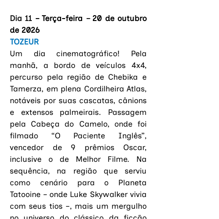
Dia 11 
– Terça-feira
 – 
20 de outubro 
de 2026
TOZEUR
Um dia cinematográfico! Pela 
manhã, a bordo de veículos 4x4, 
percurso pela região de Chebika e 
Tamerza, em plena Cordilheira Atlas, 
notáveis por suas cascatas, cânions 
e extensos palmeirais. Passagem 
pela Cabeça do Camelo, onde foi 
filmado “O Paciente Inglês”, 
vencedor de 9 prêmios Oscar, 
inclusive o de Melhor Filme. Na 
sequência, na região que serviu 
como cenário para o Planeta 
Tatooine – onde Luke Skywalker vivia 
com seus tios –, mais um mergulho 
no universo do clássico da ficção 