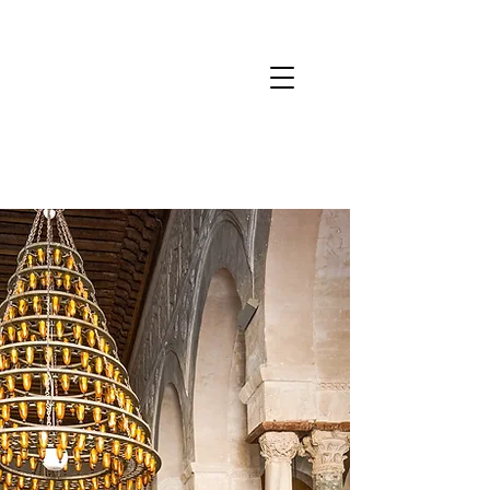
Câmbio Turismo
07/0
8
USD
5,26
EUR
6,10