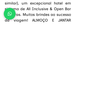
similar), um excepcional hotel em 
sistema de All Inclusive & Open Bar 
24 horas. Muitos brindes ao sucesso 
da viagem! ALMOÇO E JANTAR 
INCLUÍDOS.
Dia 13 
– Quinta-feira
 – 
22 de 
outubro de 2026
HAMMAMET
Localizada na seção sudeste de 
Cap Bon, Hammamet é famosa pelo 
jasmim que cresce em toda a 
região, utilizado em larga escala na 
produção de artesanato local. Após 
o café da manhã, saída para 
passear pela charmosa medina. Do 
terraço superior do Kasbah, 
construído no século XV, descortina-
se magnífica vista sobre a praia e 