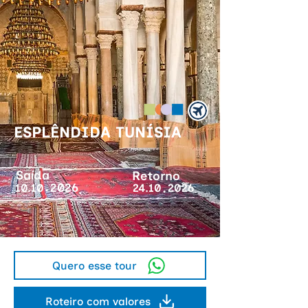
ESPLÊNDIDA TUNÍSIA
Saída
Retorno
.
.
2026
10.10
24.10
2026
Quero esse tour
Roteiro com valores