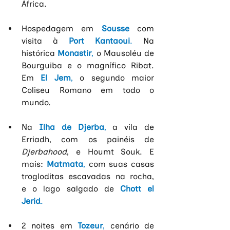
África.
Hospedagem em
Sousse
com 
visita à
Port Kantaoui
. 
Na 
histórica
Monastir
,
 o Mausoléu de 
Bourguiba e o magnífico Ribat. 
Em
El Jem
, 
o segundo maior 
Coliseu Romano em todo o 
mundo.
Na 
Ilha de Djerba
,
 a vila de 
Erriadh, com os painéis de 
Djerbahood
, e Houmt Souk. E 
mais:
Matmata
, 
com suas casas 
trogloditas escavadas na rocha, 
e o lago salgado de
Chott el 
Jerid
.
2 noites em
Tozeur
,
 cenário de 