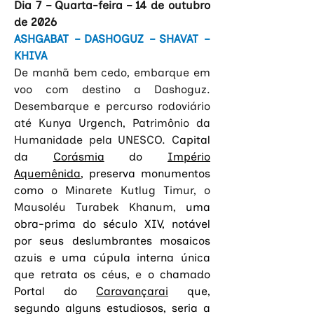
Dia 7 – Quarta-feira – 14 de outubro 
de 2026
ASHGABAT – DASHOGUZ – SHAVAT – 
KHIVA
De manhã bem cedo, embarque em 
voo com destino a Dashoguz. 
Desembarque e percurso rodoviário 
até Kunya Urgench, Patrimônio da 
Humanidade pela UNESCO. C
apital 
da 
Corásmia
 do 
Império 
Aquemênida
, preserva monumentos 
como 
o Minarete Kutlug Timur, o 
Mausoléu Turabek Khanum, 
uma 
obra-prima do século XIV, notável 
por seus deslumbrantes mosaicos 
azuis e uma cúpula interna única 
que retrata os céus,
 e 
o chamado 
Portal do 
Caravançarai
 que, 
segundo alguns estudiosos, seria a 