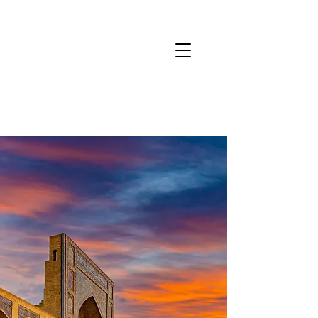
Câmbio Turismo
05/0
8
USD
5,29
EUR
6,12