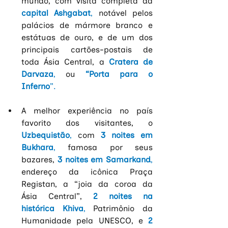
mundo, com visita completa da
capital Ashgabat
, 
notável pelos 
palácios de mármore branco e 
estátuas de ouro, e de um dos 
principais cartões-postais de 
toda Ásia Central, a
Cratera de 
Darvaza
, 
ou 
“Porta para o 
Inferno
”.
A melhor experiência no país 
favorito dos visitantes, o
Uzbequistão
, 
com 
3 noites em 
Bukhara
, 
famosa por seus 
bazares, 
3 noites em Samarkand
, 
endereço da icônica Praça 
Registan, a “joia da coroa da 
Ásia Central”,
2 noites na 
histórica Khiva
, 
Patrimônio da 
Humanidade pela UNESCO, e
2 