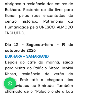
abrigava a residência dos emires de 
Bukhara. Restante do dia livre para 
flanar pelas ruas encantadas do 
centro histórico, Patrimônio da 
Humanidade pela UNESCO. ALMOÇO 
INCLUÍDO.
Dia 12 – Segunda-feira – 19 de 
outubro de 2026
BUKHARA – SAMARKAND
Depois do café da manhã, saída 
para visita ao Palácio
 Sitorai Mokhi 
Khosa, 
residência de verão do 
último Emir até a chegada dos 
bolcheviques ao Emirado. Também 
chamado de o “Palácio onde a Lua 
se encontra com as estrelas”, abriga 
hoje o Museu das Artes Decorativas 
e Aplicadas de Bukhara. Traslado a 