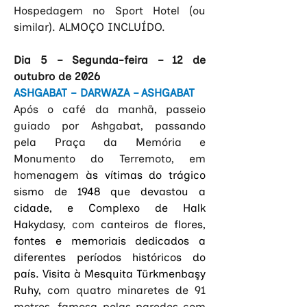
Hospedagem no Sport Hotel (ou 
similar). ALMOÇO INCLUÍDO.
Dia 5 – Segunda-feira – 12 de 
outubro de 2026
ASHGABAT –
DARWAZA – ASHGABAT
Após o café da manhã, passeio 
guiado por Ashgabat, passando 
pela Praça da Memória e 
Monumento do Terremoto, em 
homenagem 
às vítimas do trágico 
sismo de 1948 que devastou a 
cidade, e Complexo de Halk 
Hakydasy
, com 
canteiros de flores, 
fontes e memoriais dedicados a 
diferentes períodos históricos do 
país. Visita à
Mesquita Türkmenbaşy 
Ruhy, 
com quatro minaretes de 91 
metros, famosa pelas paredes com 