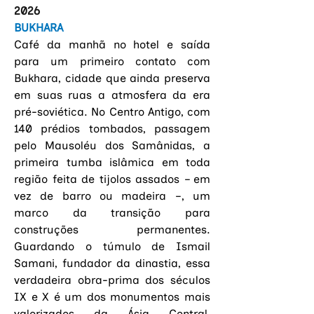
2026
BUKHARA
Café da manhã no hotel e saída 
para um primeiro contato com 
Bukhara, cidade que ainda preserva 
em suas ruas a atmosfera da era 
pré-soviética. No Centro Antigo, com 
140 prédios tombados, passagem 
pelo Mausoléu dos Samânidas, 
a 
primeira tumba islâmica em toda 
região feita de tijolos assados – em 
vez de barro ou madeira –, um 
marco da transição para 
construções permanentes. 
Guardando o túmulo de Ismail 
Samani, fundador da dinastia, essa 
v
erdadeira obra-prima dos séculos 
IX e X é um dos monumentos mais 
valorizados da Ásia Central
, 