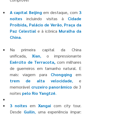
A capital Beijing
em destaque, com
 3 
noites 
incluindo visitas à
 Cidade 
Proibida, 
Palácio de Verão
, 
Praça da 
Paz Celestial
 e à icônica 
Muralha da 
China
.
Na primeira capital da China 
unificada, 
Xian
,
 o impressionante 
Exército de Terracota, 
com milhares 
de
guerreiros em tamanho natural. E 
mais: viagem para 
Chongqing
 em
trem de alta velocidade
, 
e 
memorável
cruzeiro panorâmico
 de 3 
noites 
pelo Rio Yangtzé
.
3 noites
em
Xangai
com city tour. 
Desde
Guilin
, 
uma experiência ímpar: 