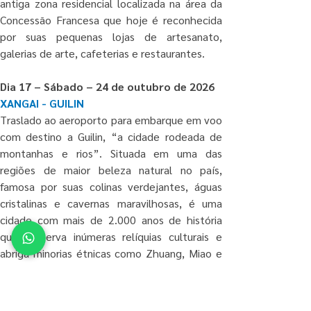
antiga zona residencial localizada na área da 
Concessão Francesa que hoje é reconhecida 
por suas pequenas lojas de artesanato, 
galerias de arte, cafeterias e restaurantes.
Dia 17 – Sábado – 24 de outubro de 2026
XANGAI - GUILIN
Traslado ao aeroporto para embarque em voo 
com destino a Guilin, “a cidade rodeada de 
montanhas e rios”. Situada em uma das 
regiões de maior beleza natural no país, 
famosa por suas colinas verdejantes, águas 
cristalinas e cavernas maravilhosas, é uma 
cidade com mais de 2.000 anos de história 
que preserva inúmeras relíquias culturais e 
abriga minorias étnicas como Zhuang, Miao e 
Yao. Na China, há uma crença popular de que 
a beleza das paisagens de Guilin, devido a sua 
singularidade e maravilhosa harmonia entre as 