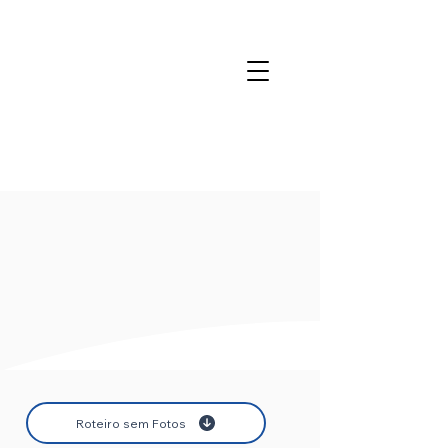
Câmbio Turismo
06/0
8
USD
5,27
EUR
6,13
Roteiro sem Fotos