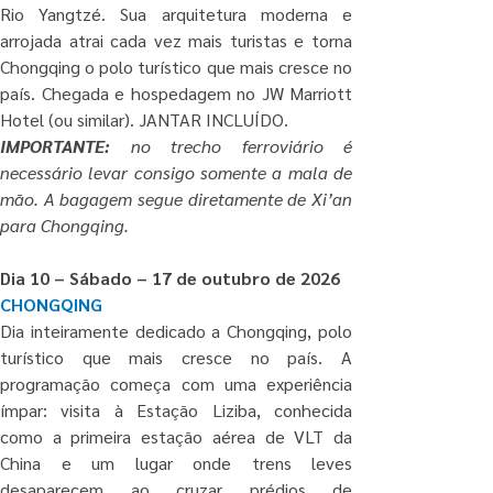
Rio Yangtzé. Sua arquitetura moderna e 
arrojada atrai cada vez mais turistas e torna 
Chongqing o polo turístico que mais cresce no 
país. Chegada e hospedagem no JW Marriott 
Hotel (ou similar). JANTAR INCLUÍDO.
IMPORTANTE:
 no trecho ferroviário é 
necessário levar consigo somente a mala de 
mão. A bagagem segue diretamente de Xi’an 
para Chongqing. 
Dia 10 – Sábado – 17 de outubro de 2026
CHONGQING
Dia inteiramente dedicado a Chongqing, polo 
turístico que mais cresce no país. A 
programação começa com uma experiência 
ímpar: visita à Estação Liziba, conhecida 
como a primeira estação aérea de VLT da 
China e um lugar onde trens leves 
desaparecem ao cruzar prédios de 