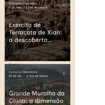
Todos os posts
Domundo Operadora
6 de mai.
2 min de leitura
Europa
África
Holanda
Exército de
Bélgica
Terracota de Xian:
Espanha
a descoberta
Tunísia
acidental que
África do Sul
revelou 8.000
Zimbabwe
guerreiros
Zâmbia
subterrâneos
Botswana
Domundo Operadora
21 de abr.
2 min de leitura
Cruzeiro
Croácia
Grande Muralha da
Azerbaijão
China: a dimensão
Geórgia