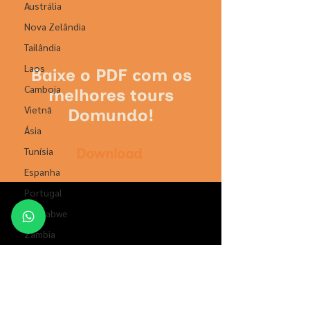
Austrália
Nova Zelândia
Tailândia
Laos
Baixe o PDF com os
Camboja
melhores tours
Vietnã
Domundo!
Ásia
Tunísia
Download
Espanha
Portugal
Zimbabwe
Zâmbia
Luxermburgo
Inglaterra
Home
Bulgária
Nossos Tours