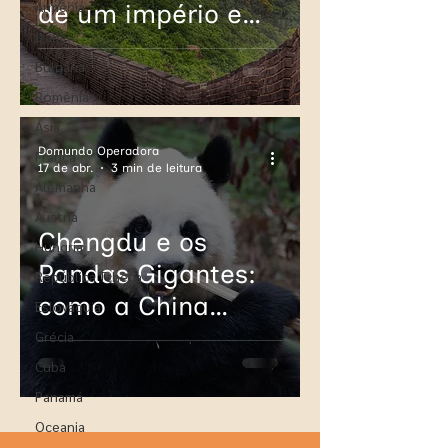
Armênia
de um império em
Itália
pedra
Bulgária
Romênia
Ásia
Domundo Operadora
França
17 de abr.
3 min de leitura
Alemanha
Áustria
Chengdu e os
Hungria
Pandas Gigantes:
República Tcheca
como a China
Eslováquia
reescreveu o
Grécia
destino da espécie
Cuba
Panamá
Oceania