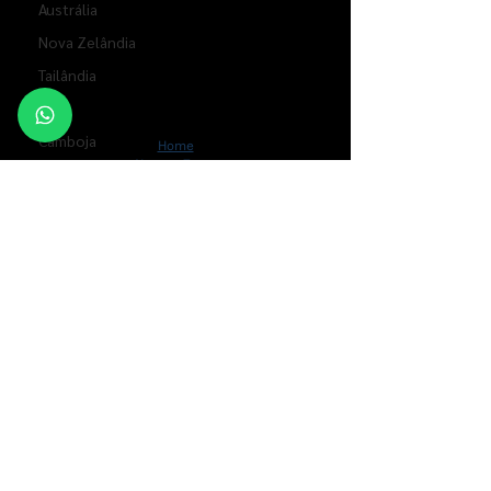
Austrália
Nova Zelândia
Tailândia
Laos
Camboja
Home
Nossos Tours
Vietnã
Quem somos
Ásia
Contato
FAQ
Tunísia
Blog
Espanha
Contatos
Portugal
+
55 21 3170 1010
| +
55 21 99663 2597
Zimbabwe
contato@domundo.com
Av. Nossa Senhora de Copacabana,
Zâmbia
769, sala 1201. Copacabana - CEP
22.050-002
- Rio de Janeiro/RJ -
Luxermburgo
Brasil​
Inglaterra
Bulgária
DOMUNDO OPERADORA. Ministério do