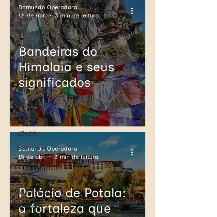
Todos os posts
Domundo Operadora
16 de abr.
3 min de leitura
Europa
África
Holanda
Bandeiras do
Bélgica
Himalaia e seus
Espanha
significados
Tunísia
África do Sul
Zimbabwe
Zâmbia
Botswana
Domundo Operadora
15 de abr.
3 min de leitura
Cruzeiro
Croácia
Palácio de Potala:
Azerbaijão
a fortaleza que
Geórgia