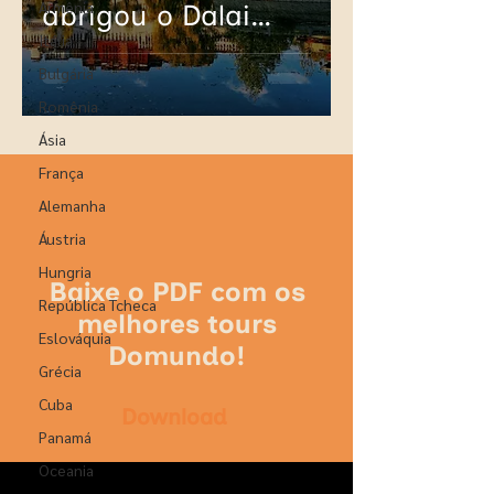
Armênia
abrigou o Dalai
Itália
Lama por três
Bulgária
séculos
Romênia
Ásia
França
Alemanha
Áustria
Hungria
Baixe o PDF com os
República Tcheca
melhores tours
Eslováquia
Domundo!
Grécia
Cuba
Download
Panamá
Oceania