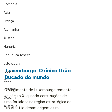
Romênia
Ásia
França
Alemanha
Áustria
Hungria
República Tcheca
Eslováquia
 Luxemburgo: O único Grão-
Grécia
Ducado do mundo
Cuba
Panamá
O surgimento de Luxemburgo remonta 
ao século X, quando construções de 
Oceania
uma fortaleza na região estratégica do 
Austrália
Rio Alzette deram origem a um 