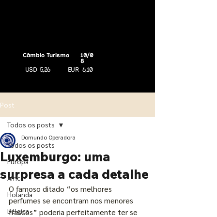
Câmbio Turismo
10/0
8
USD
5,26
EUR
6,10
Post
Todos os posts
Domundo Operadora
Todos os posts
Luxemburgo: uma
Europa
surpresa a cada detalhe
África
O famoso ditado “os melhores 
Holanda
perfumes se encontram nos menores 
Bélgica
frascos” poderia perfeitamente ter se 