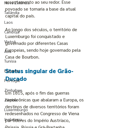
assentamento ao seu redor. Esse 
Nova Zelândia
povoado se tornaria a base da atual 
Tailândia
capital do país.
Laos
Ao longo dos séculos, o território de 
Camboja
Luxemburgo foi conquistado e 
Vietnã
governado por diferentes Casas 
Europeias, sendo hoje governado pela 
Ásia
Casa de Bourbon.
Tunísia
Status singular de Grão-
Espanha
Ducado
Portugal
Zimbabwe
Em 1815, após o fim das guerras 
napoleônicas que abalaram a Europa, os 
Zâmbia
destinos de diversos territórios foram 
Luxermburgo
redesenhados no Congresso de Viena 
Inglaterra
por líderes do Império Austríaco, 
Prússia, Rússia e Grã-Bretanha.