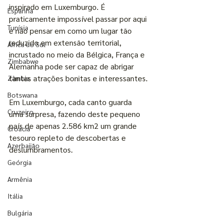
inspirado em Luxemburgo. É 
Espanha
praticamente impossível passar por aqui 
Tunísia
e não pensar em como um lugar tão 
reduzido em extensão territorial, 
África do Sul
incrustado no meio da Bélgica, França e 
Zimbabwe
Alemanha pode ser capaz de abrigar 
tantas atrações bonitas e interessantes.
Zâmbia
Botswana
Em Luxemburgo, cada canto guarda 
Cruzeiro
uma surpresa, fazendo deste pequeno 
país de apenas 2.586 km2 um grande 
Croácia
tesouro repleto de descobertas e 
Azerbaijão
deslumbramentos.
Geórgia
Armênia
Itália
Bulgária