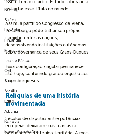
Isso o tornou o único Estado soberano a 
ostentar esse título no mundo.
Noruega
Suécia
Assim, a partir do Congresso de Viena, 
Lapônia
Luxemburgo pôde trilhar seu próprio 
caminho entre as nações, 
Finlândia
desenvolvendo instituições autônomas 
Marrocos
sob a governança de seus Grãos-Duques.
Ilha de Páscoa
Essa configuração singular permanece 
Chile
até hoje, conferindo grande orgulho aos 
luxemburgueses.
Suíça
Argélia
Relíquias de uma história 
Egito
movimentada
Albânia
Séculos de disputas entre potências 
Kosovo
europeias deixaram suas marcas no 
Macedônia do Norte
pequeno e estratégico território. A mais 