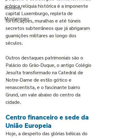
icônica relíquia histórica é a imponente 
Romênia
capital Luxemburgo, repleta de 
Montenegro
fortificações, muralhas e até túneis 
secretos subterrâneos que já abrigaram 
guarnições militares ao longo dos 
séculos.
Outros destaques patrimoniais são o 
Palácio do Grão-Duque, o antigo Colégio 
Jesuíta transformado na Catedral de 
Notre-Dame de estilo gótico e 
renascentista, e o fascinante bairro 
Grund, um vale abaixo do centro da 
cidade.
Centro financeiro e sede da 
União Europeia
Hoje, a despeito das glórias bélicas do 