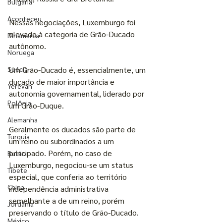
Bulgária
Aconteceu
Nessas negociações, Luxemburgo foi 
elevado à categoria de Grão-Ducado 
Dinamarca
autônomo.
Noruega
Suécia
Um Grão-Ducado é, essencialmente, um 
ducado de maior importância e 
Yerevan
autonomia governamental, liderado por 
Polônia
um Grão-Duque.
Alemanha
Geralmente os ducados são parte de 
Turquia
um reino ou subordinados a um 
principado. Porém, no caso de 
Butão
Luxemburgo, negociou-se um status 
Tibete
especial, que conferia ao território 
China
independência administrativa 
semelhante a de um reino, porém 
Jordânia
preservando o título de Grão-Ducado. 
México