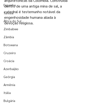
arquitetônicas da Colômbia. Construída 
Espanha
dentro de uma antiga mina de sal, a 
catedral é testemunho notável da 
Tunísia
engenhosidade humana aliada à 
África do Sul
devoção religiosa.
Zimbabwe
Zâmbia
Botswana
Cruzeiro
Croácia
Azerbaijão
Geórgia
Armênia
Itália
Bulgária