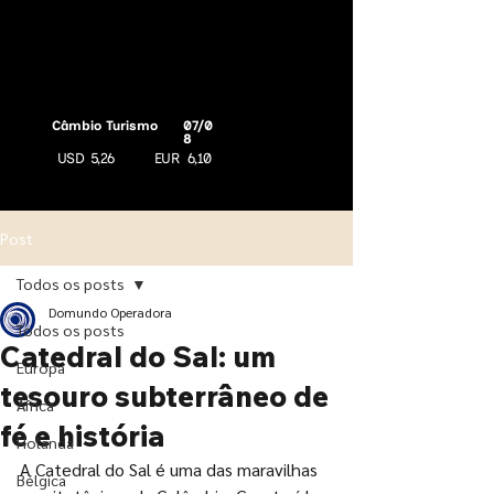
Câmbio Turismo
07/0
8
USD
5,26
EUR
6,10
Post
Todos os posts
Domundo Operadora
Todos os posts
Catedral do Sal: um
Europa
tesouro subterrâneo de
África
fé e história
Holanda
A Catedral do Sal é uma das maravilhas 
Bélgica