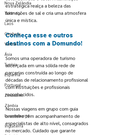
Nova Zelândia
estratégica realça a beleza das 
formações de sal e cria uma atmosfera 
Tailândia
única e mística.
Laos
Camboja
Conheça esse e outros 
destinos com a Domundo!
Vietnã
Ásia
Somos uma operadora de turismo 
Tunísia
alicerçada em uma sólida rede de 
parcerias construída ao longo de 
Espanha
décadas de relacionamento profissional 
Portugal
com instituições e profissionais 
reconhecidos. 
Zimbabwe
Zâmbia
Nossas viagens em grupo com guia 
Luxermburgo
brasileiro têm acompanhamento de 
especialistas de alto nível, consagrados 
Inglaterra
no mercado. Cuidado que garante 