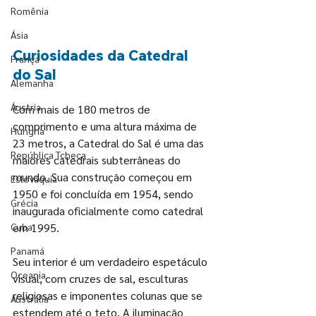
Romênia
Ásia
Curiosidades da Catedral 
França
do Sal
Alemanha
Áustria
Com mais de 180 metros de 
comprimento e uma altura máxima de 
Hungria
23 metros, a Catedral do Sal é uma das 
República Tcheca
maiores catedrais subterrâneas do 
mundo. Sua construção começou em 
Eslováquia
1950 e foi concluída em 1954, sendo 
Grécia
inaugurada oficialmente como catedral 
Cuba
em 1995.
Panamá
Seu interior é um verdadeiro espetáculo 
Oceania
visual, com cruzes de sal, esculturas 
religiosas e imponentes colunas que se 
Austrália
estendem até o teto. A iluminação 