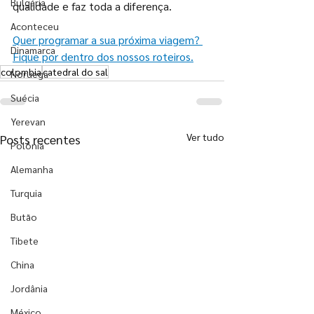
Bulgária
qualidade e faz toda a diferença.
Aconteceu
Quer programar a sua próxima viagem? 
Dinamarca
Fique por dentro dos nossos roteiros.
colombia
catedral do sal
Noruega
Suécia
Yerevan
Ver tudo
Posts recentes
Polônia
Alemanha
Turquia
Butão
Tibete
China
Jordânia
México