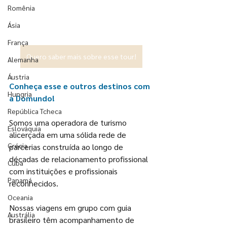
Romênia
Ásia
França
Quero saber mais sobre esse tour!
Alemanha
Áustria
Conheça esse e outros destinos com 
Hungria
a Domundo!
República Tcheca
Somos uma operadora de turismo 
Eslováquia
alicerçada em uma sólida rede de 
Grécia
parcerias construída ao longo de 
décadas de relacionamento profissional 
Cuba
com instituições e profissionais 
Panamá
reconhecidos. 
Oceania
Nossas viagens em grupo com guia 
Austrália
brasileiro têm acompanhamento de 