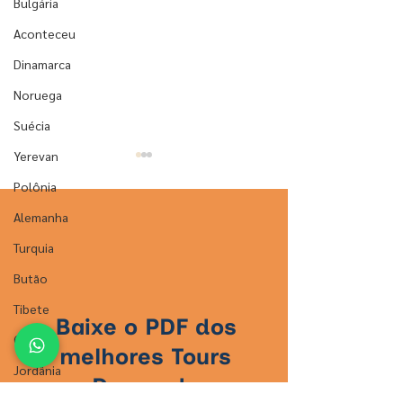
Bulgária
Aconteceu
Dinamarca
Noruega
Suécia
Yerevan
Polônia
Alemanha
Turquia
Butão
Budva: a cidade
Santorini: a ilh
Tibete
medieval que é a joia
vulcânica que 
Baixe o PDF dos
escondida de
cartão-postal 
China
melhores Tours
Montenegro
reconhecível d
Jordânia
Domundo
México