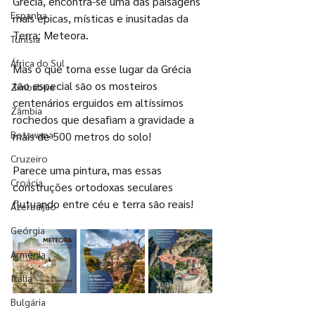
Grécia, encontra-se uma das paisagens 
Espanha
mais épicas, místicas e inusitadas da 
Terra: Meteora.
Tunísia
África do Sul
Mas o que torna esse lugar da Grécia 
tão especial são os mosteiros 
Zimbabwe
centenários erguidos em altíssimos 
Zâmbia
rochedos que desafiam a gravidade a 
Botswana
mais de 500 metros do solo!
Cruzeiro
Parece uma pintura, mas essas 
Croácia
construções ortodoxas seculares 
flutuando entre céu e terra são reais!
Azerbaijão
Geórgia
Armênia
Itália
Bulgária