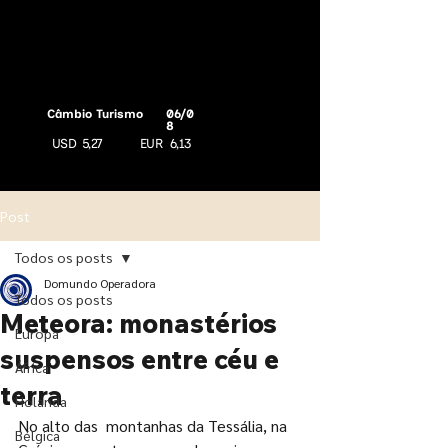
Câmbio Turismo
06/0
8
USD
5,27
EUR
6,13
Post
Todos os posts
Domundo Operadora
Todos os posts
Meteora: monastérios
Europa
suspensos entre céu e
África
terra
Holanda
No alto das  montanhas da Tessália, na 
Bélgica