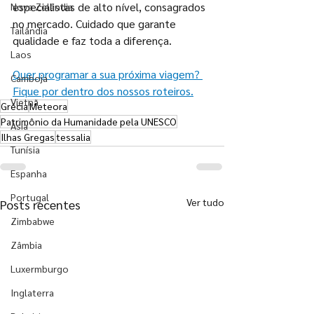
especialistas de alto nível, consagrados 
Nova Zelândia
no mercado. Cuidado que garante 
Tailândia
qualidade e faz toda a diferença.
Laos
Quer programar a sua próxima viagem? 
Camboja
Fique por dentro dos nossos roteiros.
Vietnã
Grécia
Meteora
Patrimônio da Humanidade pela UNESCO
Ásia
Ilhas Gregas
tessalia
Tunísia
Espanha
Portugal
Ver tudo
Posts recentes
Zimbabwe
Zâmbia
Luxermburgo
Inglaterra