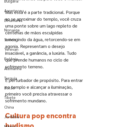
Bulgária
Aconteceu
Mas essa é a parte tradicional. Porque 
ao se aproximar do templo, você cruza 
Dinamarca
uma ponte sobre um lago repleto de 
Noruega
centenas de mãos esculpidas 
emergindo da água, retorcendo-se em 
Suécia
agonia. Representam o desejo 
Yerevan
insaciável, a ganância, a luxúria. Tudo 
Polônia
que prende humanos no ciclo de 
sofrimento terreno.
Alemanha
Turquia
É perturbador de propósito. Para entrar 
no templo e alcançar a iluminação, 
Butão
primeiro você precisa atravessar o 
Tibete
sofrimento mundano.
China
Cultura pop encontra 
Jordânia
budismo
México