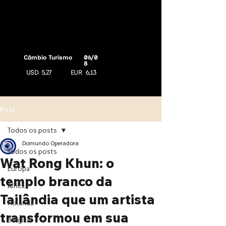
Câmbio Turismo
06/0
8
USD
5,27
EUR
6,13
Post
Todos os posts
Domundo Operadora
Todos os posts
Wat Rong Khun: o
Europa
templo branco da
África
Tailândia que um artista
Holanda
transformou em sua
Bélgica