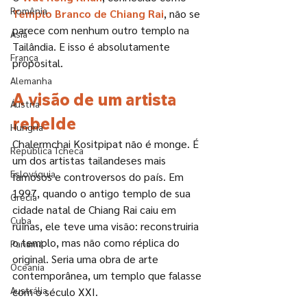
Romênia
Templo Branco de Chiang Rai
, não se 
parece com nenhum outro templo na 
Ásia
Tailândia. E isso é absolutamente 
França
proposital. 
Alemanha
A visão de um artista 
Áustria
rebelde
Hungria
Chalermchai Kositpipat não é monge. É 
República Tcheca
um dos artistas tailandeses mais 
Eslováquia
famosos e controversos do país. Em 
1997, quando o antigo templo de sua 
Grécia
cidade natal de Chiang Rai caiu em 
Cuba
ruínas, ele teve uma visão: reconstruiria 
o templo, mas não como réplica do 
Panamá
original. Seria uma obra de arte 
Oceania
contemporânea, um templo que falasse 
Austrália
com o século XXI. 