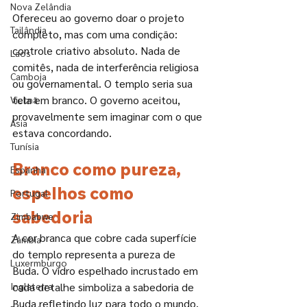
Nova Zelândia
Ofereceu ao governo doar o projeto 
Tailândia
completo, mas com uma condição: 
controle criativo absoluto. Nada de 
Laos
comitês, nada de interferência religiosa 
Camboja
ou governamental. O templo seria sua 
tela em branco. O governo aceitou, 
Vietnã
provavelmente sem imaginar com o que 
Ásia
estava concordando.
Tunísia
Branco como pureza, 
Espanha
espelhos como 
Portugal
sabedoria
Zimbabwe
A cor branca que cobre cada superfície 
Zâmbia
do templo representa a pureza de 
Luxermburgo
Buda. O vidro espelhado incrustado em 
Inglaterra
cada detalhe simboliza a sabedoria de 
Buda refletindo luz para todo o mundo.