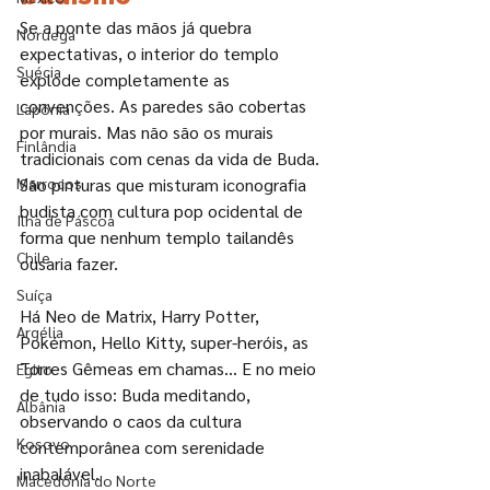
Se a ponte das mãos já quebra 
Noruega
expectativas, o interior do templo 
Suécia
explode completamente as 
convenções. As paredes são cobertas 
Lapônia
por murais. Mas não são os murais 
Finlândia
tradicionais com cenas da vida de Buda. 
Marrocos
São pinturas que misturam iconografia 
budista com cultura pop ocidental de 
Ilha de Páscoa
forma que nenhum templo tailandês 
Chile
ousaria fazer.
Suíça
Há Neo de Matrix, Harry Potter, 
Argélia
Pokémon, Hello Kitty, super-heróis, as 
Torres Gêmeas em chamas... E no meio 
Egito
de tudo isso: Buda meditando, 
Albânia
observando o caos da cultura 
Kosovo
contemporânea com serenidade 
inabalável.
Macedônia do Norte