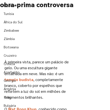
obra-prima controversa
Espanha
Tunísia
África do Sul
Zimbabwe
Zâmbia
Botswana
Cruzeiro
À primeira vista, parece um palácio de 
Croácia
gelo. Ou uma escultura gigante 
Azerbaijão
entalhada em neve. Mas não: é um
templo budista
, completamente 
Geórgia
branco, coberto por espelhos que 
Armênia
refletem a luz do sol em milhões de 
fragmentos brilhantes. 
Itália
Bulgária
O 
Wat Rong Khun
, conhecido como 